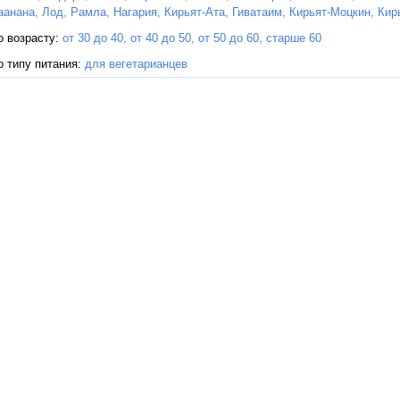
аанана,
Лод,
Рамла,
Нагария,
Кирьят-Ата,
Гиватаим,
Кирьят-Моцкин,
Кир
о возрасту:
от 30 до 40,
от 40 до 50,
от 50 до 60,
старше 60
о типу питания:
для вегетарианцев