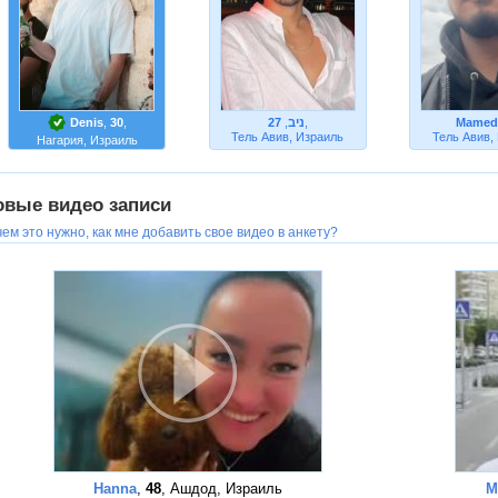
Denis
,
30
,
27
,
ניב
,
Mamed
Тель Авив, Израиль
Тель Авив,
Нагария, Израиль
овые видео записи
ем это нужно, как мне добавить свое видео в анкету?
Hanna
,
48
, Ашдод, Израиль
M