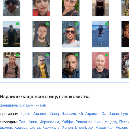
 Израиле чаще всего ищут знакомства
 женщинами,
с мужчинами
о регионам:
Центр Израиля,
Север Израиля,
Юг Израиля,
Ха-Шарон,
Гуш
о городам:
Тель-Авив,
Иерусалим,
Хайфа,
Ришон-ле-Цион,
Ашдод,
Петах
шкелон,
Хадера,
Эйлат,
Кармиэль,
Холон,
Бней-Брак,
Рамат-Ган,
Реховот