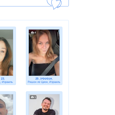
4
,
23
,
25
,
אנסטסיה
,
, Израиль
Ришон ле Цион, Израиль
1