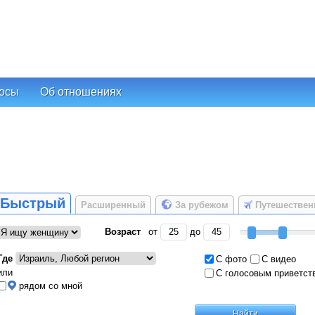
осы
Об отношениях
Быстрый
Расширенный
За рубежом
Путешествен
Возраст
от
до
Где
С фото
С видео
или
С голосовым приветст
рядом со мной