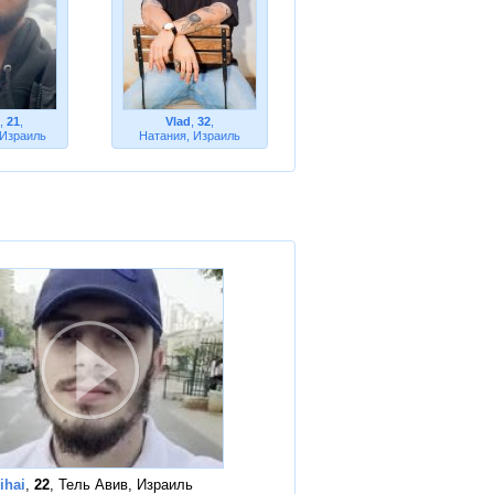
,
21
,
Vlad
,
32
,
 Израиль
Натания, Израиль
ihai
,
22
, Тель Авив, Израиль