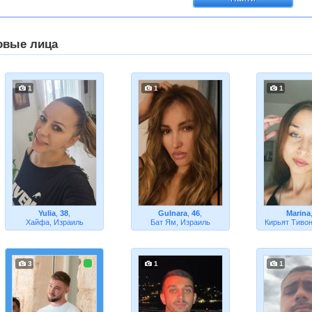
овые лица
1
1
1
Yulia
,
38
,
Gulnara
,
46
,
Marina
Хайфа, Израиль
Бат Ям, Израиль
Кирьят Тивон
3
1
1