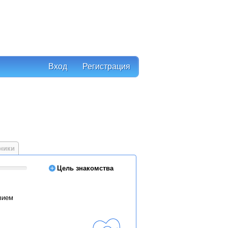
Вход
Регистрация
ники
Цель знакомства
вием