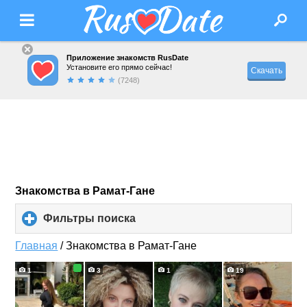
Приложение знакомств RusDate
Установите его прямо сейчас!
Скачать
(7248)
Знакомства в Рамат-Гане
Фильтры поиска
click
to
expand
Главная
/
Знакомства в Рамат-Гане
contents
1
3
1
19