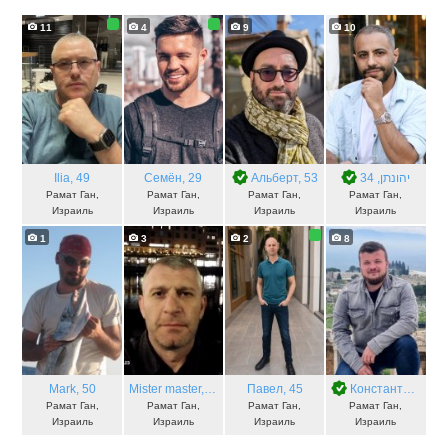
11
4
9
10
Ilia
, 49
Семён
, 29
Альберт
, 53
, 34
יהונתן
Рамат Ган,
Рамат Ган,
Рамат Ган,
Рамат Ган,
Израиль
Израиль
Израиль
Израиль
1
3
2
8
Mark
, 50
Mister master
, 46
Павел
, 45
Константин
, 37
Рамат Ган,
Рамат Ган,
Рамат Ган,
Рамат Ган,
Израиль
Израиль
Израиль
Израиль