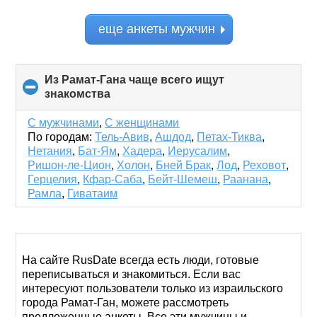
еще анкеты мужчин
Из Рамат-Гана чаще всего ищут
знакомства
click
to
collapse
С мужчинами
,
С женщинами
contents
По городам:
Тель-Авив
,
Ашдод
,
Петах-Тиква
,
Нетания
,
Бат-Ям
,
Хадера
,
Иерусалим
,
Ришон-ле-Цион
,
Холон
,
Бней Брак
,
Лод
,
Реховот
,
Герцелия
,
Кфар-Саба
,
Бейт-Шемеш
,
Раанана
,
Рамла
,
Гиватаим
На сайте RusDate всегда есть люди, готовые
переписываться и знакомиться. Если вас
интересуют пользователи только из израильского
города Рамат-Ган, можете рассмотреть
предложенные анкеты. Все эти мужчины и