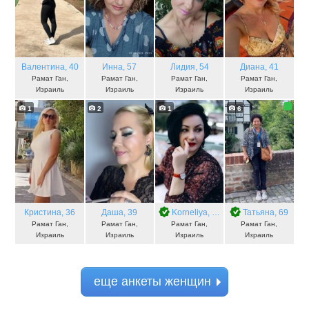
Валентина
, 40
Инна
, 57
Лидия
, 54
Диана
, 41
Рамат Ган,
Рамат Ган,
Рамат Ган,
Рамат Ган,
Израиль
Израиль
Израиль
Израиль
1
2
1
6
Кристина
, 36
Даша
, 39
Korneliya
, 47
Татьяна
, 69
Рамат Ган,
Рамат Ган,
Рамат Ган,
Рамат Ган,
Израиль
Израиль
Израиль
Израиль
еще анкеты женщин