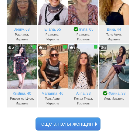
Jenny
, 68
Eliana
, 55
Iryna
, 65
Вика
, 44
Раанана,
Раанана,
Раанана,
Тель Авив,
Израиль
Израиль
Израиль
Израиль
2
23
1
3
Kristina
, 40
Marianna
, 46
Alina
, 33
Фаина
, 38
Ришон ле Цион,
Тель Авив,
Петах Тиква,
Лод, Израиль
Израиль
Израиль
Израиль
еще анкеты женщин