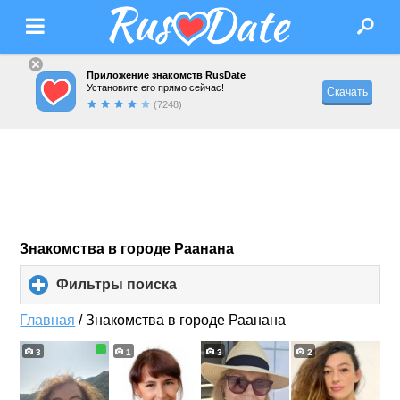
Приложение знакомств RusDate
Установите его прямо сейчас!
Скачать
(7248)
Знакомства в городе Раанана
Фильтры поиска
click
to
expand
Главная
/
Знакомства в городе Раанана
contents
3
1
3
2