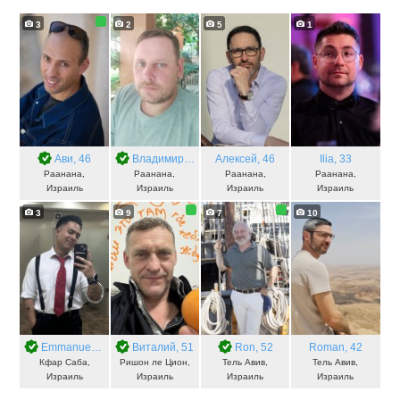
3
2
5
1
Ави
, 46
Владимир
, 42
Алексей
, 46
Ilia
, 33
Раанана,
Раанана,
Раанана,
Раанана,
Израиль
Израиль
Израиль
Израиль
3
9
7
10
Emmanuel
, 26
Виталий
, 51
Ron
, 52
Roman
, 42
Кфар Саба,
Ришон ле Цион,
Тель Авив,
Тель Авив,
Израиль
Израиль
Израиль
Израиль