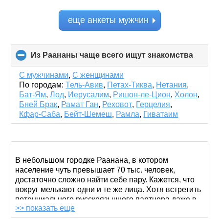
еще анкеты мужчин
Из Раананы чаще всего ищут знакомства
click
to
collap
С мужчинами
,
С женщинами
conten
По городам:
Тель-Авив
,
Петах-Тиква
,
Нетания
,
Бат-Ям
,
Лод
,
Иерусалим
,
Ришон-ле-Цион
,
Холон
,
Бней Брак
,
Рамат Ган
,
Реховот
,
Герцелия
,
Кфар-Саба
,
Бейт-Шемеш
,
Рамла
,
Гиватаим
В небольшом городке Раанана, в котором
население чуть превышает 70 тыс. человек,
достаточно сложно найти себе пару. Кажется, что
вокруг мелькают одни и те же лица. Хотя встретить
потенциального русскоязычного партнера даже в
>> показать еще
маленьких городах реально. И для этого
необязательно ежедневно выходить на прогулку в