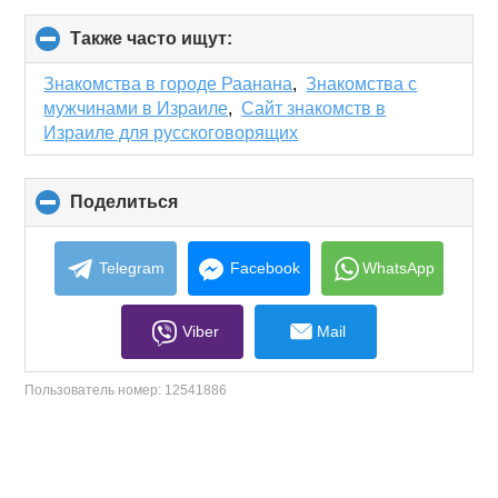
Также часто ищут:
click
to
collapse
Знакомства в городе Раанана
,
Знакомства с
contents
мужчинами в Израиле
,
Сайт знакомств в
Израиле для русскоговорящих
Поделиться
click
to
collapse
contents
Telegram
Facebook
WhatsApp
Viber
Mail
Пользователь номер:
12541886