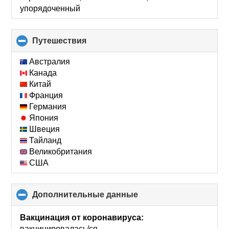
упорядоченный
Путешествия
click
to
collapse
Австралия
contents
Канада
Китай
Франция
Германия
Япония
Швеция
Тайланд
Великобритания
США
Дополнительные данные
click
to
collapse
Вакцинация от коронавируса:
contents
вакцинировалась/ся