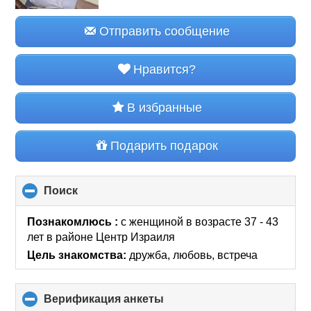
Отправить сообщение
Нравится?
В избранные
Подарить подарок
Поиск
click
to
collapse
Познакомлюсь :
с женщиной в возрасте 37 - 43
contents
лет
в районе
Центр Израиля
Цель знакомства:
дружба, любовь, встреча
Верификация анкеты
click