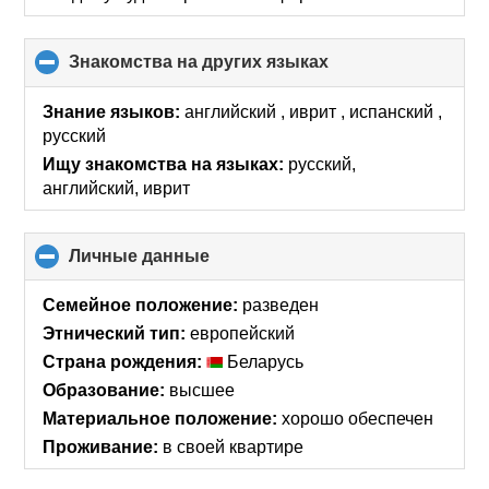
Знакомства на других языках
click
to
collapse
Знание языков:
английский , иврит , испанский ,
contents
русский
Ищу знакомства на языках:
русский,
английский, иврит
Личные данные
click
to
collapse
Семейное положение:
разведен
contents
Этнический тип:
европейский
Страна рождения:
Беларусь
Образование:
высшее
Материальное положение:
хорошо обеспечен
Проживание:
в своей квартире