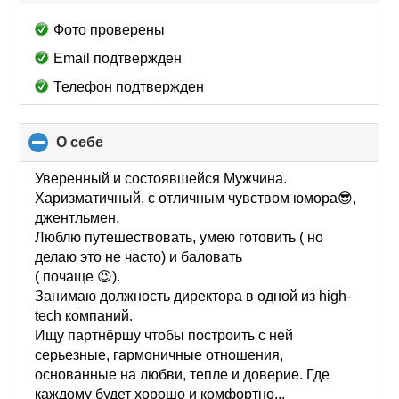
to
collapse
Фото проверены
contents
Email подтвержден
Телефон подтвержден
О себе
click
to
collapse
Уверенный и состоявшейся Мужчина.
contents
Харизматичный, с отличным чувством юмора😎,
джентльмен.
Люблю путешествовать, умею готовить ( но
делаю это не часто) и баловать
( почаще 😉).
Занимаю должность директора в одной из high-
tech компаний.
Ищу партнёршу чтобы построить с ней
серьезные, гармоничные отношения,
основанные на любви, тепле и доверие. Где
каждому будет хорошо и комфортно...