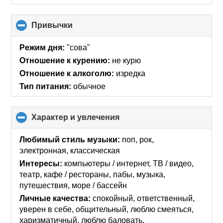
Привычки
click
to
collapse
Режим дня:
"сова"
contents
Отношение к курению:
не курю
Отношение к алкоголю:
изредка
Тип питания:
обычное
Характер и увлечения
click
to
collapse
Любимый стиль музыки:
поп, рок,
contents
электронная, классическая
Интересы:
компьютеры / интернет, ТВ / видео,
театр, кафе / рестораны, пабы, музыка,
путешествия, море / бассейн
Личные качества:
спокойный, ответственный,
уверен в себе, общительный, люблю смеяться,
харизматичный, люблю баловать,