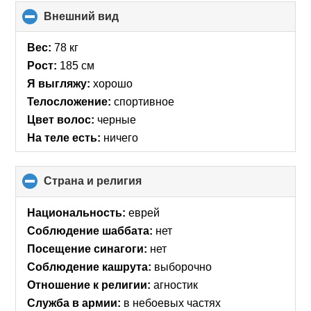
Внешний вид
click
to
collapse
Вес:
78 кг
contents
Рост:
185 см
Я выгляжу:
хорошо
Телосложение:
спортивное
Цвет волос:
черные
На теле есть:
ничего
Страна и религия
click
to
collapse
Национальность:
еврей
contents
Соблюдение шаббата:
нет
Посещение синагоги:
нет
Соблюдение кашрута:
выборочно
Отношение к религии:
агностик
Служба в армии:
в небоевых частях