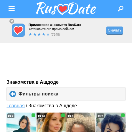
Приложение знакомств RusDate
Установите его прямо сейчас!
Скачать
(7248)
Знакомства в Ашдоде
Фильтры поиска
click
to
expand
Главная
/
Знакомства в Ашдоде
contents
2
16
3
2