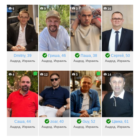
6
9
3
16
Dmitriy
, 39
Гриша
, 46
Паша
, 38
Сергей
, 50
Ашдод, Израиль
Ашдод, Израиль
Ашдод, Израиль
Ашдод, Израиль
4
12
5
14
Саша
, 44
zoar
, 40
Guy
, 52
Цвика
, 61
Ашдод, Израиль
Ашдод, Израиль
Ашдод, Израиль
Ашдод, Израиль