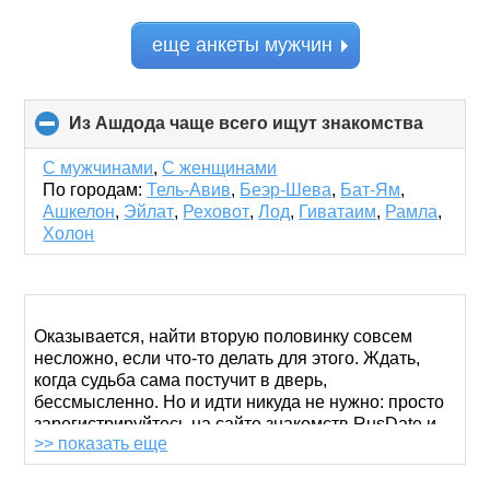
еще анкеты мужчин
Из Ашдода чаще всего ищут знакомства
click
to
collaps
С мужчинами
,
С женщинами
content
По городам:
Тель-Авив
,
Беэр-Шева
,
Бат-Ям
,
Ашкелон
,
Эйлат
,
Реховот
,
Лод
,
Гиватаим
,
Рамла
,
Холон
Оказывается, найти вторую половинку совсем
несложно, если что-то делать для этого. Ждать,
когда судьба сама постучит в дверь,
бессмысленно. Но и идти никуда не нужно: просто
зарегистрируйтесь на сайте знакомств RusDate и
>> показать еще
получите возможность виртуального общения с
людьми из разных уголков мира.