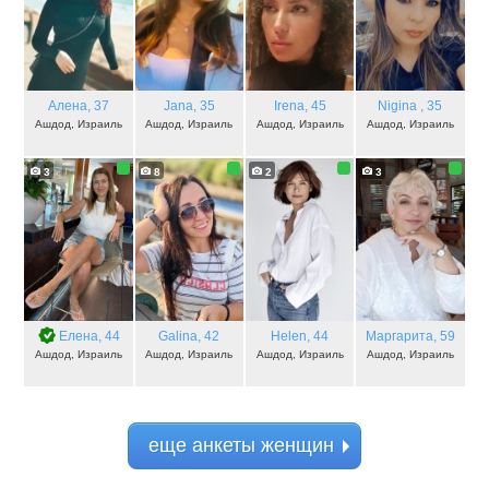
Алена
, 37
Jana
, 35
Irena
, 45
Nigina
, 35
Ашдод, Израиль
Ашдод, Израиль
Ашдод, Израиль
Ашдод, Израиль
3
8
2
3
Елена
, 44
Galina
, 42
Helen
, 44
Маргарита
, 59
Ашдод, Израиль
Ашдод, Израиль
Ашдод, Израиль
Ашдод, Израиль
еще анкеты женщин