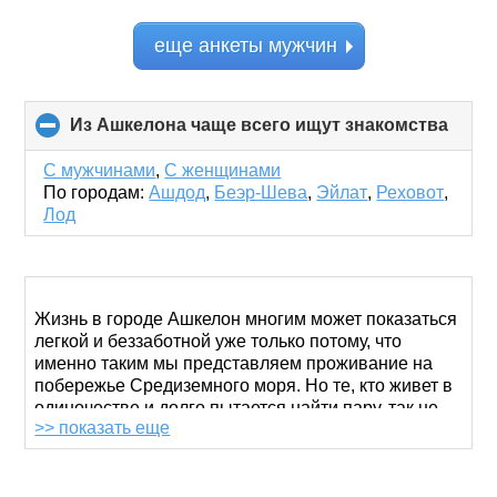
еще анкеты мужчин
Из Ашкелона чаще всего ищут знакомства
click
to
colla
С мужчинами
,
С женщинами
conte
По городам:
Ашдод
,
Беэр-Шева
,
Эйлат
,
Реховот
,
Лод
Жизнь в городе Ашкелон многим может показаться
легкой и беззаботной уже только потому, что
именно таким мы представляем проживание на
побережье Средиземного моря. Но те, кто живет в
одиночестве и долго пытается найти пару, так не
>> показать еще
думают. Как и все вокруг они радуются морю и
солнцу, но им было бы намного приятнее делать
это вместе с любимым или любимой.