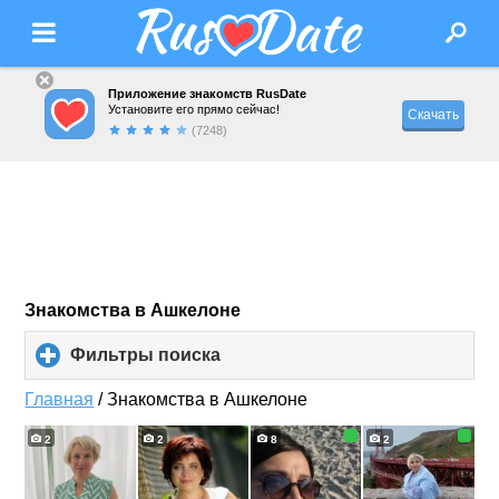
Приложение знакомств RusDate
Установите его прямо сейчас!
Скачать
(7248)
Знакомства в Ашкелоне
Фильтры поиска
click
to
expand
Главная
/
Знакомства в Ашкелоне
contents
2
2
8
2