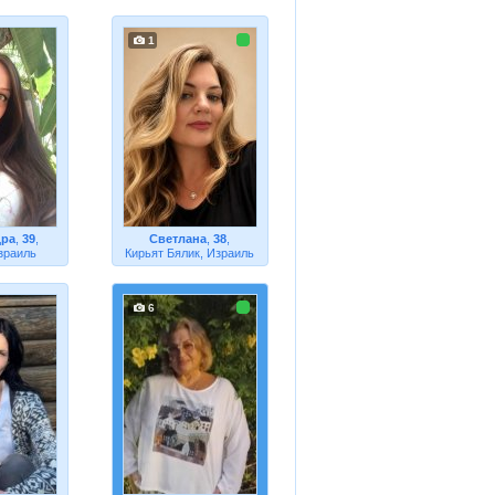
1
дра
,
39
,
Светлана
,
38
,
зраиль
Кирьят Бялик, Израиль
6