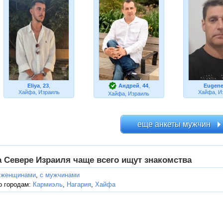
Eliya
,
23
,
Андрей
,
44
,
Eugen
Хайфа, Израиль
Хайфа, И
Хайфа, Израиль
а Севере Израиля чаще всего ищут знакомства
 женщинами
,
с мужчинами
о городам:
Кармиэль
,
Нагария
,
Хайфа