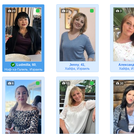
20
2
3
Ludmilla
,
60
,
Jenny
,
41
,
Алексан
Хайфа, Израиль
Хайфа, И
Ноф-ха-Галиль, Израиль
6
11
30