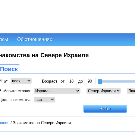
осы
Об отношениях
накомства на Севере Израиля
Поиск
Ищу:
Возраст
от
до
Выберите страну:
Цель знакомства:
авная
/
Знакомства на Севере Израиля