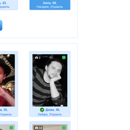
а
,
43
,
Jenia
,
69
,
зраиль
Нагария, Израиль
2
а
,
35
,
Дима
,
46
,
Израиль
Хайфа, Израиль
10