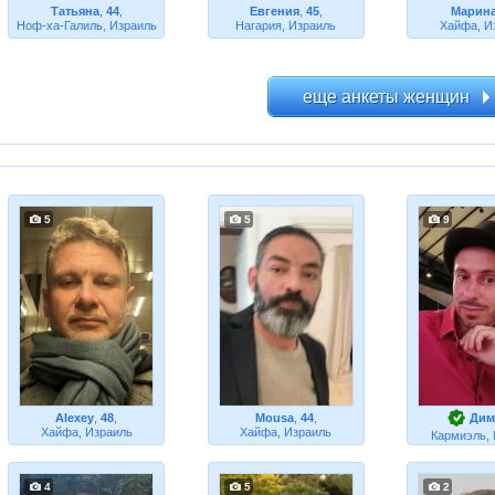
Татьяна
,
44
,
Евгения
,
45
,
Марин
Ноф-ха-Галиль, Израиль
Нагария, Израиль
Хайфа, И
5
5
9
Alexey
,
48
,
Mousa
,
44
,
Дим
Хайфа, Израиль
Хайфа, Израиль
Кармиэль, 
4
5
2