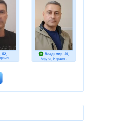
e
,
52
,
Владимир
,
49
,
зраиль
Афула, Израиль