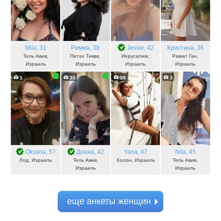
Mila
, 31
Римма
, 38
Jessie
, 42
Кристина
, 36
Тель Авив,
Петах Тиква,
Иерусалим,
Рамат Ган,
Израиль
Израиль
Израиль
Израиль
1
30
30
3
Oksana
, 57
Диана
, 42
Yana
, 47
Nita
, 45
Лод, Израиль
Тель Авив,
Холон, Израиль
Тель Авив,
Израиль
Израиль
еще анкеты женщин