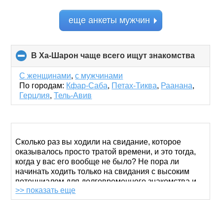
еще анкеты мужчин
В Ха-Шарон чаще всего ищут знакомства
click
to
collap
С женщинами
,
с мужчинами
conten
По городам:
Кфар-Саба
,
Петах-Тиква
,
Раанана
,
Герцлия
,
Тель-Авив
Сколько раз вы ходили на свидание, которое
оказывалось просто тратой времени, и это тогда,
когда у вас его вообще не было? Не пора ли
начинать ходить только на свидания с высоким
потенциалом для долговременного знакомства и
>> показать еще
настоящей любви? Не у всех есть эффективные
приложения для знакомств, позволяющие сделать
это, но, если приложение выбрано правильно,
успех гарантирован.