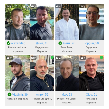
5
2
4
3
alexander
, 35
Дима
, 45
Женя
, 43
Topgun
, 50
Ришон ле Цион,
Иерусалим,
Тель Авив,
Герцелия,
Израиль
Израиль
Израиль
Израиль
21
2
4
2
Vladimir
, 39
Anzor
, 52
Max
, 53
Oleg
, 51
Натания, Израиль
Ришон ле Цион,
Ришон ле Цион,
Тель Авив,
Израиль
Израиль
Израиль