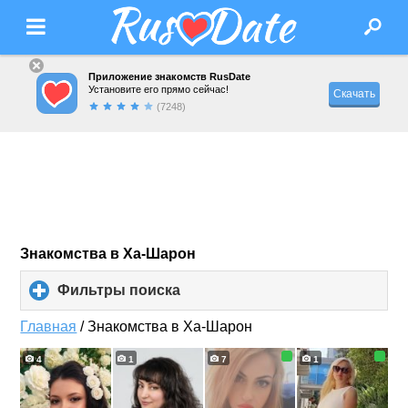
Приложение знакомств RusDate
Установите его прямо сейчас!
Скачать
(7248)
Знакомства в Ха-Шарон
Фильтры поиска
click
to
expand
Главная
/
Знакомства в Ха-Шарон
contents
4
1
7
1