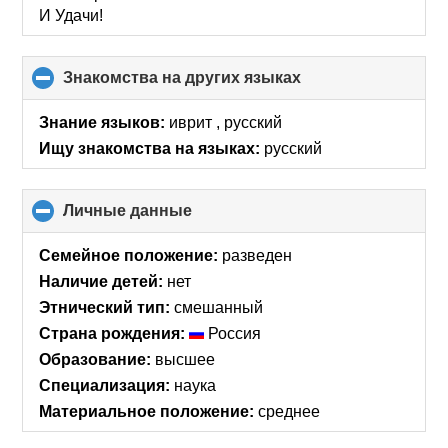
contents
И Удачи!
Знакомства на других языках
click
to
collapse
Знание языков:
иврит , русский
contents
Ищу знакомства на языках:
русский
Личные данные
click
to
collapse
Семейное положение:
разведен
contents
Наличие детей:
нет
Этнический тип:
смешанный
Страна рождения:
Россия
Образование:
высшее
Специализация:
наука
Материальное положение:
среднее