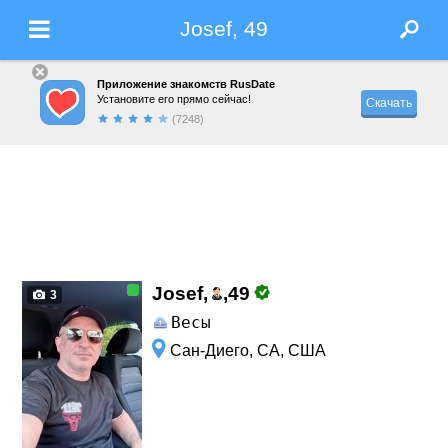
Josef, 49
Приложение знакомств RusDate
Установите его прямо сейчас!
Скачать
(7248)
Josef,
,
49
3
Весы
Сан-Диего, CA, США