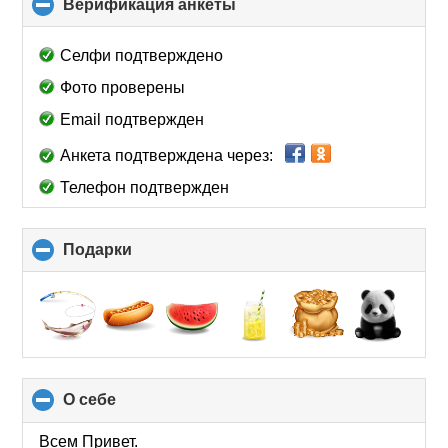
Верификация анкеты
click
to
collapse
Селфи подтверждено
contents
Фото проверены
Email подтвержден
Анкета подтверждена через:
Телефон подтвержден
Подарки
click
to
collapse
contents
О себе
click
to
collapse
Всем Привет.