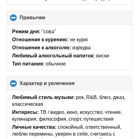
Привычки
click
to
collapse
Режим дня:
"сова"
contents
Отношение к курению:
не курю
Отношение к алкоголю:
изредка
Любимый алкогольный напиток:
виски
Тип питания:
обычное
Характер и увлечения
click
to
collapse
Любимый стиль музыки:
рок, R&B, блюз, джаз,
contents
классическая
Интересы:
ТВ / видео, кино, искусcтво, чтение,
кулинария, философия, спорт, путешествия
Личные качества:
спокойный, ответственный,
люблю перемены, уверен в себе, считаюсь с