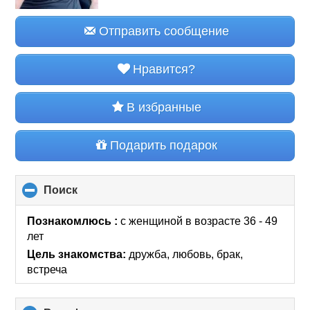
Отправить сообщение
Нравится?
В избранные
Подарить подарок
Поиск
click
to
collapse
Познакомлюсь :
с женщиной в возрасте 36 - 49
contents
лет
Цель знакомства:
дружба, любовь, брак,
встреча