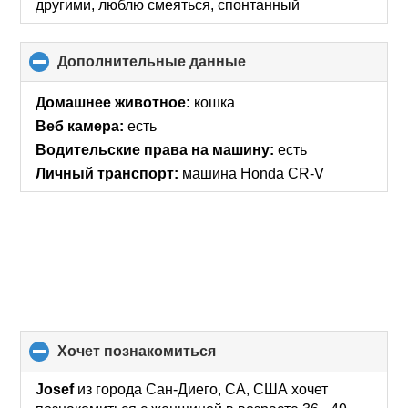
другими, люблю смеяться, спонтанный
Дополнительные данные
click
to
collapse
Домашнее животное:
кошка
contents
Веб камера:
есть
Водительские права на машину:
есть
Личный транспорт:
машина Honda CR-V
хочет познакомиться
click
to
collapse
Josef
из города Сан-Диего, CA, США хочет
contents