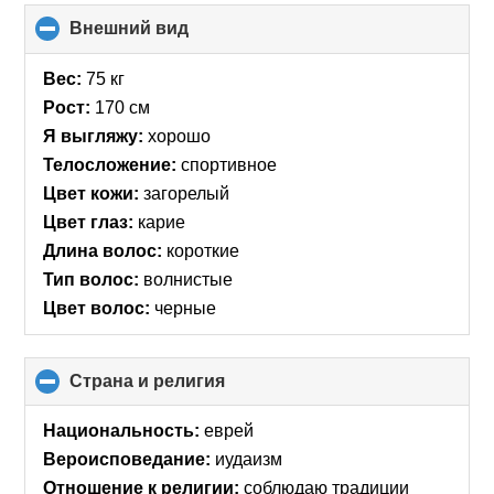
Внешний вид
click
to
collapse
Вес:
75 кг
contents
Рост:
170 см
Я выгляжу:
хорошо
Телосложение:
спортивное
Цвет кожи:
загорелый
Цвет глаз:
карие
Длина волос:
короткие
Тип волос:
волнистые
Цвет волос:
черные
Страна и религия
click
to
collapse
Национальность:
еврей
contents
Вероисповедание:
иудаизм
Отношение к религии:
соблюдаю традиции