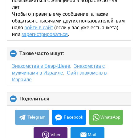
познакомиться с женщиной в возрасте 36 - 49
лет
Чтобы отправить ему сообщение, а также
общаться с тысячами других пользователей, вам
надо
войти в сайт
(если у вас уже есть анкета)
или
зарегистрироваться
.
Также часто ищут:
click
to
collapse
Знакомства в Беэр-Шеве
,
Знакомства с
contents
мужчинами в Израиле
,
Сайт знакомств в
Израиле
Поделиться
click
to
collapse
contents
Telegram
Facebook
WhatsApp
Viber
Mail