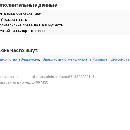
ополнительные данные
омашнее животное: нет
еб камера: есть
одительские права на машину: есть
ичный транспорт: машина
кже часто ищут:
накомства в Ашкелоне
,
Знакомства с женщинами в Израиле
,
Знакомств
рес анкеты:
https://rusdate.co.il/u/ru6615328832116
льзователь номер:
14967430