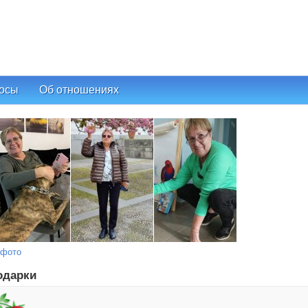
осы
Об отношениях
 фото
одарки