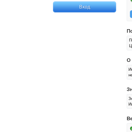
П
П
Ц
О
И
н
З
З
И
В