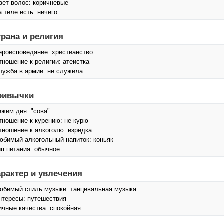
вет волос: коричневые
а теле есть: ничего
трана и религия
ероисповедание: христианство
тношение к религии: атеистка
лужба в армии: не служила
ривычки
ежим дня: "сова"
тношение к курению: не курю
тношение к алкоголю: изредка
юбимый алкогольный напиток: коньяк
ип питания: обычное
арактер и увлечения
юбимый стиль музыки: танцевальная музыка
нтересы: путешествия
ичные качества: спокойная