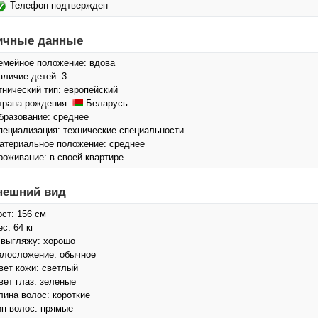
Телефон подтвержден
ичные данные
емейное положение: вдова
аличие детей: 3
тнический тип: европейский
трана рождения:
Беларусь
бразование: среднее
пециализация: технические специальности
атериальное положение: среднее
роживание: в своей квартире
нешний вид
ост: 156 см
с: 64 кг
 выгляжу: хорошо
елосложение: обычное
вет кожи: светлый
вет глаз: зеленые
лина волос: короткие
ип волос: прямые