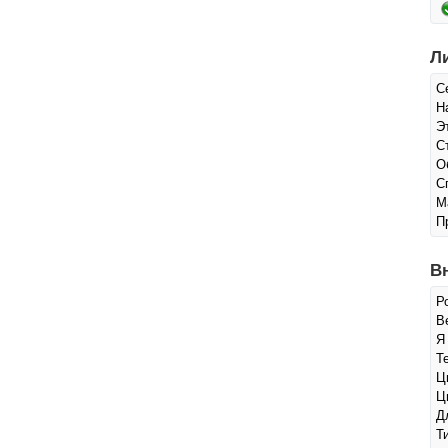
Л
С
Н
Э
С
О
С
М
П
В
Р
Ве
Я
Т
Ц
Ц
Д
Т