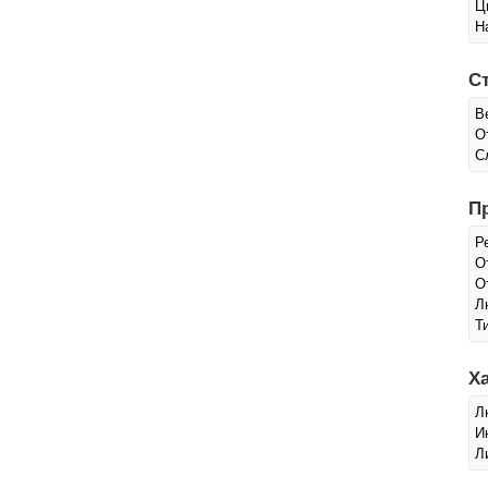
Ц
Н
С
В
О
С
П
Р
О
О
Л
Т
Х
Л
И
Л