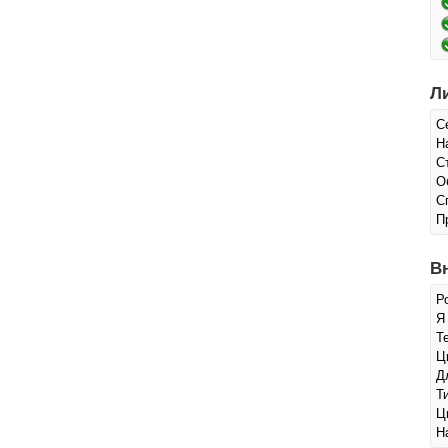
Л
С
Н
С
О
С
П
В
Р
Я
Т
Ц
Д
Т
Ц
Н