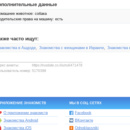
ополнительные данные
омашнее животное: собака
одительские права на машину: есть
кже часто ищут:
накомства в Ашдоде
,
Знакомства с женщинами в Израиле
,
Знакомства 
рес анкеты:
https://rusdate.co.il/u/ru6471478
льзователь номер:
5170398
РИЛОЖЕНИЕ ЗНАКОМСТВ
МЫ В СОЦ. СЕТЯХ
О приложении знакомств
Facebook
Знакомства Android
ВКонтакте
Знакомства iOS
Odnoklassniki