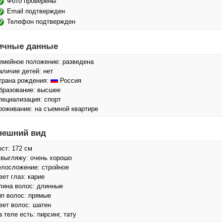
Фото проверены
Email подтвержден
Телефон подтвержден
ичные данные
емейное положение: разведена
аличие детей: нет
трана рождения:
Россия
бразование: высшее
пециализация: спорт
роживание: на съемной квартире
нешний вид
ост: 172 см
 выгляжу: очень хорошо
елосложение: стройное
вет глаз: карие
лина волос: длинные
ип волос: прямые
вет волос: шатен
а теле есть: пирсинг, тату