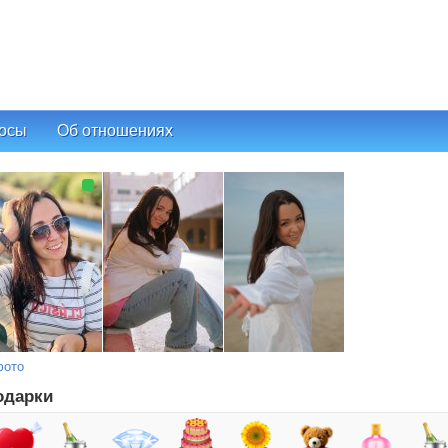
осы
Об отношениях
фото
одарки