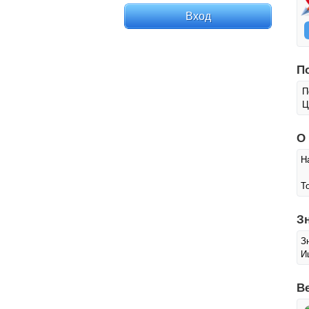
П
П
Ц
О
Н
Т
З
З
И
В