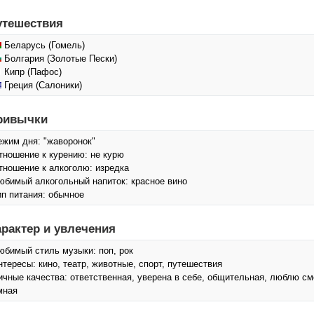
утешествия
Беларусь (Гомель)
Болгария (Золотые Пески)
Кипр (Пафос)
Греция (Салоники)
ривычки
ежим дня: "жаворонок"
тношение к курению: не курю
тношение к алкоголю: изредка
юбимый алкогольный напиток: красное вино
ип питания: обычное
арактер и увлечения
юбимый стиль музыки: поп, рок
нтересы: кино, театр, животные, спорт, путешествия
ичные качества: ответственная, уверена в себе, общительная, люблю см
мная