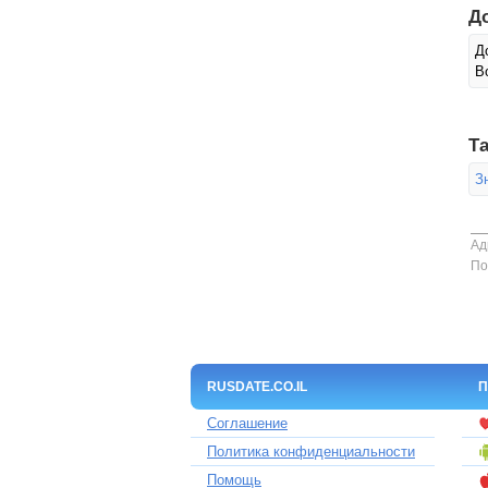
Д
Д
В
Та
З
Ад
По
RUSDATE.CO.IL
П
Соглашение
Политика конфиденциальности
Помощь