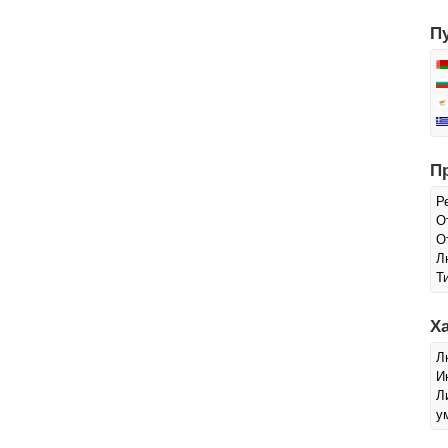
П
П
Р
О
О
Л
Т
Х
Л
И
Л
у