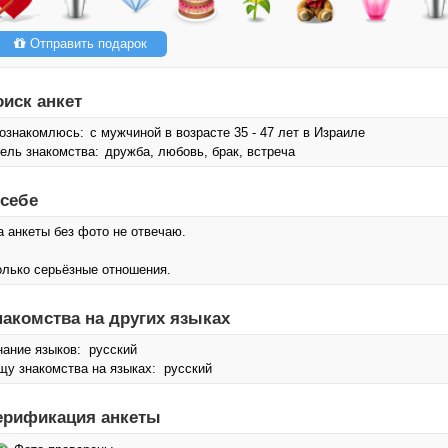
Отправить подарок
оиск анкет
ознакомлюсь:
с мужчиной в возрасте 35 - 47 лет в Израиле
ель знакомства:
дружба, любовь, брак, встреча
 себе
а анкеты без фото не отвечаю.
олько серьёзные отношения.
накомства на других языках
нание языков: русский
щу знакомства на языках: русский
ерификация анкеты