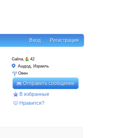
Вход
Регистрация
Galina,
42
Ашдод, Израиль
Овен
Отправить сообщение
В избранные
Нравится?