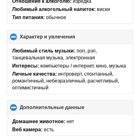
Отношение к алкоголю:
изредка
Любимый алкогольный напиток:
виски
Тип питания:
обычное
Характер и увлечения
click
to
collapse
Любимый стиль музыки:
поп, рэп,
contents
танцевальная музыка, электронная
Интересы:
компьютеры / интернет, кино, музыка
Личные качества:
интроверт, спонтанный,
романтичный, небезразличный, расчетливый,
оптимистичный
Дополнительные данные
click
to
collapse
Домашнее животное:
нет
contents
Веб камера:
есть