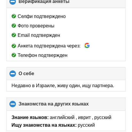
Верификация анкеты
click
to
collapse
Селфи подтверждено
contents
Фото проверены
Email подтвержден
Анкета подтверждена через:
Телефон подтвержден
О себе
click
to
collapse
Недавно в Израиле, живу один, ищу партнера.
contents
Знакомства на других языках
click
to
collapse
Знание языков:
английский , иврит , русский
contents
Ищу знакомства на языках:
русский