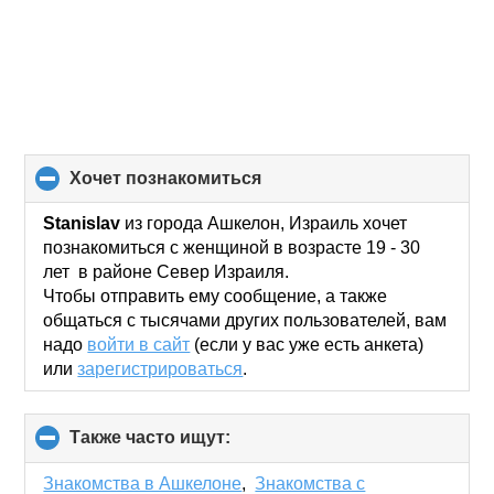
хочет познакомиться
click
to
collapse
Stanislav
из города Ашкелон, Израиль хочет
contents
познакомиться с женщиной в возрасте 19 - 30
лет в районе Север Израиля.
Чтобы отправить ему сообщение, а также
общаться с тысячами других пользователей, вам
надо
войти в сайт
(если у вас уже есть анкета)
или
зарегистрироваться
.
Также часто ищут:
click
to
collapse
Знакомства в Ашкелоне
,
Знакомства с