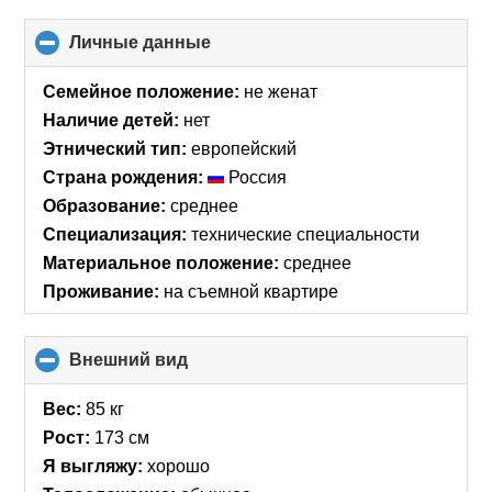
Личные данные
click
to
collapse
Семейное положение:
не женат
contents
Наличие детей:
нет
Этнический тип:
европейский
Страна рождения:
Россия
Образование:
среднее
Специализация:
технические специальности
Материальное положение:
среднее
Проживание:
на съемной квартире
Внешний вид
click
to
collapse
Вес:
85 кг
contents
Рост:
173 см
Я выгляжу:
хорошо