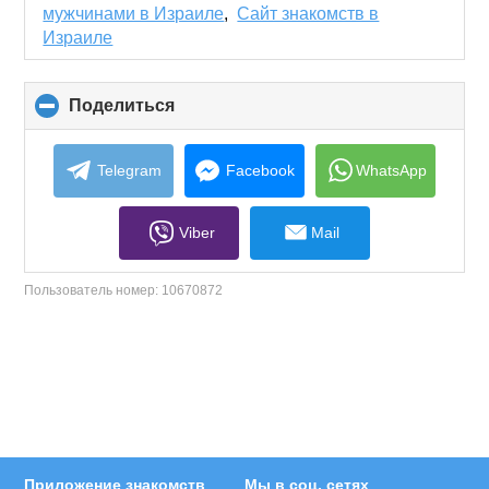
contents
мужчинами в Израиле
,
Сайт знакомств в
Израиле
Поделиться
click
to
collapse
contents
Telegram
Facebook
WhatsApp
Viber
Mail
Пользователь номер:
10670872
Приложение знакомств
Мы в соц. сетях