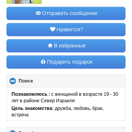
Отправить сообщение
Нравится?
В избранные
Подарить подарок
Поиск
click
to
collapse
Познакомлюсь :
с женщиной в возрасте 19 - 30
contents
лет
в районе
Север Израиля
Цель знакомства:
дружба, любовь, брак,
встреча