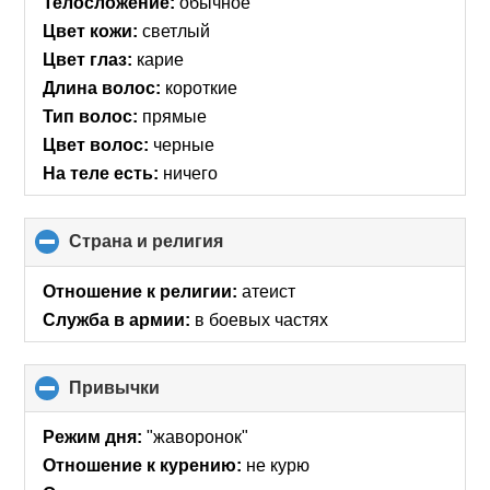
Телосложение:
обычное
Цвет кожи:
светлый
Цвет глаз:
карие
Длина волос:
короткие
Тип волос:
прямые
Цвет волос:
черные
На теле есть:
ничего
Страна и религия
click
to
collapse
Отношение к религии:
атеист
contents
Служба в армии:
в боевых частях
Привычки
click
to
collapse
Режим дня:
"жаворонок"
contents
Отношение к курению:
не курю