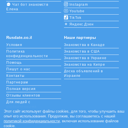
Чат бот знакомств
Instagram
Елена
Youtube
TikTok
Яндекс.Дзен
Rusdate.co.il
Наши партнеры
Условия
Знакомства в Канаде
Политика
Знакомства в США
конфиденциальности
Знакомства в Украине
Помощь
Знакомства на Кипре
Пишут о нас
Доска объявлений в
Контакты
Израиле
Партнерам
Полная версия
Отзывы клиентов
Для людей с
ограниченными
возможностями
Этот сайт использует файлы cookies, для того, чтобы улучшить ваш
опыт его использования. Продолжив, вы соглашаетесь с нашей
Languages
политикой конфиденциальности
, включая использование файлов
cookie.