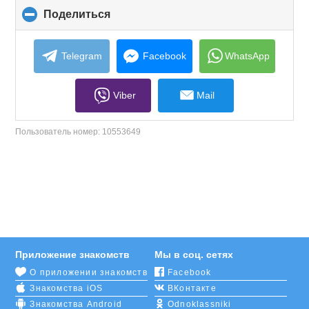
Поделиться
click
to
collapse
contents
Telegram
Facebook
WhatsApp
Viber
Mail
Пользователь номер:
10553649
Приложение знакомств
Мы в соц. сетях
О приложении знакомств
Facebook
Знакомства iOS
ВКонтакте
Знакомства Android
Odnoklassniki