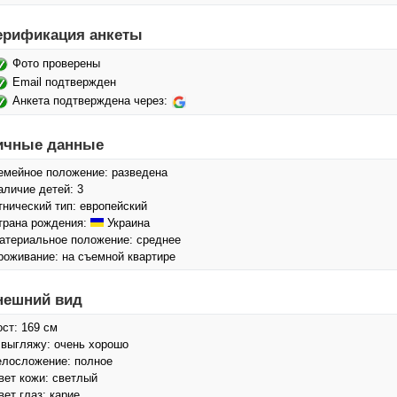
ерификация анкеты
Фото проверены
Email подтвержден
Анкета подтверждена через:
ичные данные
емейное положение: разведена
аличие детей: 3
тнический тип: европейский
трана рождения:
Украина
атериальное положение: среднее
роживание: на съемной квартире
нешний вид
ост: 169 см
 выгляжу: очень хорошо
елосложение: полное
вет кожи: светлый
вет глаз: карие