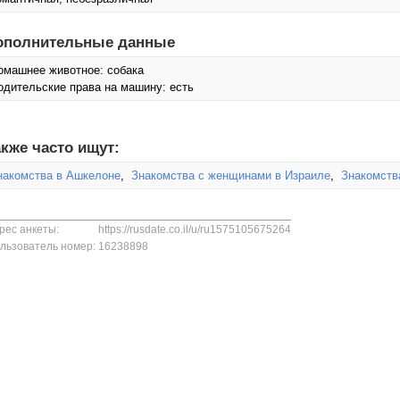
ополнительные данные
омашнее животное: собака
одительские права на машину: есть
кже часто ищут:
накомства в Ашкелоне
,
Знакомства с женщинами в Израиле
,
Знакомств
рес анкеты:
https://rusdate.co.il/u/ru1575105675264
льзователь номер:
16238898