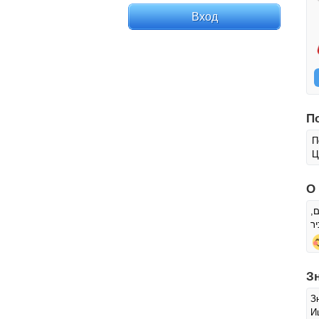
П
П
Ц
О
ם
ר
З
З
И