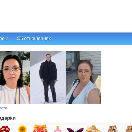
осы
Об отношениях
фото
одарки