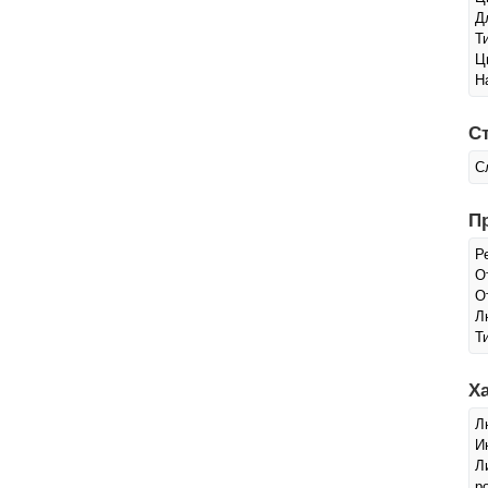
Д
Т
Ц
Н
С
С
П
Р
О
О
Л
Т
Х
Л
И
Л
р