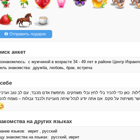
Отправить подарок
оиск анкет
ознакомлюсь:
с мужчиной в возрасте 34 - 49 лет в районе Центр Израил
ель знакомства:
дружба, любовь, брак, встреча
 себе
קלילות. כאן כדי להכיר בלי לחץ ובלי משחקים. מחפשת אדם מכבד, עם לב טוב וערכי
שר משיחות על סקס. אם אתה יודע לנהל שיחה מעניינת ולכבד גבולות – נשמח להכי
накомства на других языках
нание языков: иврит , русский
щу знакомства на языках: русский, иврит