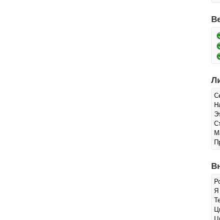
В
Л
С
Н
Э
С
М
П
В
Р
Я
Т
Ц
Ц