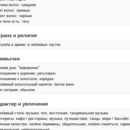
лина волос: средние
ип волос: прямые
вет волос: черные
а теле есть: тату
трана и религия
лужба в армии: в небоевых частях
ривычки
ежим дня: "жаворонок"
тношение к курению: регулярно
тношение к алкоголю: изредка
юбимый алкогольный напиток: белое вино
ип питания: обычное
арактер и увлечения
юбимый стиль музыки: поп, восточная, танцевальная музыка
нтересы: кафе / рестораны, музыка, путешествия, танцы, море / бассейн
ичные качества: люблю перемены, общительная, люблю смеяться, харизм
омантичная, небезразличная