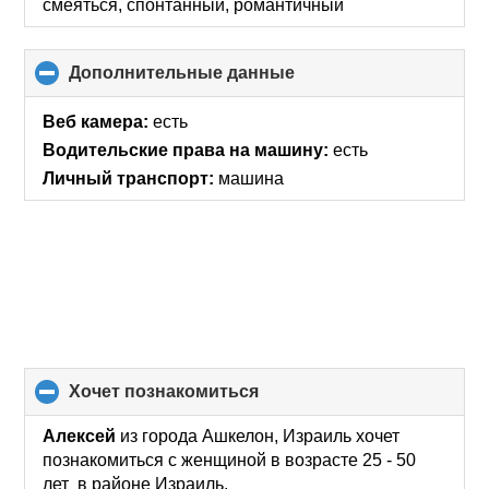
смеяться, спонтанный, романтичный
Дополнительные данные
click
to
collapse
Веб камера:
есть
contents
Водительские права на машину:
есть
Личный транспорт:
машина
хочет познакомиться
click
to
collapse
Алексей
из города Ашкелон, Израиль хочет
contents
познакомиться с женщиной в возрасте 25 - 50
лет в районе Израиль.