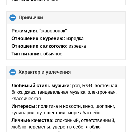
Привычки
click
to
collapse
Режим дня:
"жаворонок"
contents
Отношение к курению:
изредка
Отношение к алкоголю:
изредка
Тип питания:
обычное
Характер и увлечения
click
to
collapse
Любимый стиль музыки:
рэп, R&B, восточная,
contents
блюз, джаз, танцевальная музыка, электронная,
классическая
Интересы:
политика и новости, кино, шоппинг,
кулинария, путешествия, море / бассейн
Личные качества:
спокойный, ответственный,
люблю перемены, уверен в себе, люблю