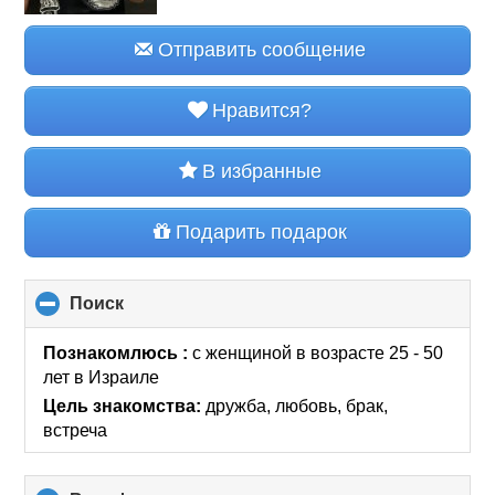
Отправить сообщение
Нравится?
В избранные
Подарить подарок
Поиск
click
to
collapse
Познакомлюсь :
с женщиной в возрасте 25 - 50
contents
лет
в Израиле
Цель знакомства:
дружба, любовь, брак,
встреча