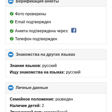
Верификация анкеты
click
to
collapse
Фото проверены
contents
Email подтвержден
Анкета подтверждена через:
Телефон подтвержден
Знакомства на других языках
click
to
collapse
Знание языков:
русский
contents
Ищу знакомства на языках:
русский
Личные данные
click
to
collapse
Семейное положение:
разведен
contents
Наличие детей:
2