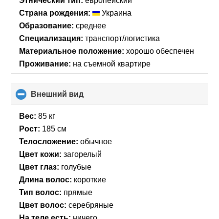
Этнический тип:
европейский
Страна рождения:
Украина
Образование:
среднее
Специализация:
транспорт/логистика
Материальное положение:
хорошо обеспечен
Проживание:
на съемной квартире
Внешний вид
click
to
collapse
Вес:
85 кг
contents
Рост:
185 см
Телосложение:
обычное
Цвет кожи:
загорелый
Цвет глаз:
голубые
Длина волос:
короткие
Тип волос:
прямые
Цвет волос:
серебряные
На теле есть:
ничего