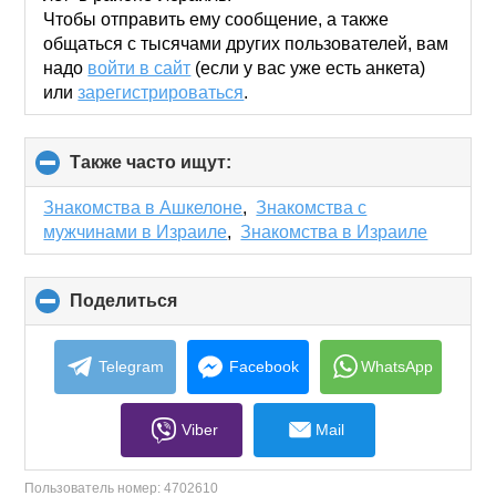
Чтобы отправить ему сообщение, а также
общаться с тысячами других пользователей, вам
надо
войти в сайт
(если у вас уже есть анкета)
или
зарегистрироваться
.
Также часто ищут:
click
to
collapse
Знакомства в Ашкелоне
,
Знакомства с
contents
мужчинами в Израиле
,
Знакомства в Израиле
Поделиться
click
to
collapse
contents
Telegram
Facebook
WhatsApp
Viber
Mail
Пользователь номер:
4702610