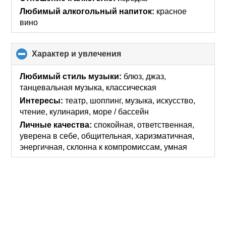
Любимый алкогольный напиток:
красное
вино
Характер и увлечения
click
to
collapse
Любимый стиль музыки:
блюз, джаз,
contents
танцевальная музыка, классическая
Интересы:
театр, шоппинг, музыка, искусcтво,
чтение, кулинария, море / бассейн
Личные качества:
спокойная, ответственная,
уверена в себе, общительная, харизматичная,
энергичная, склонна к компромиссам, умная