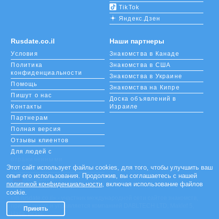
TikTok
Яндекс.Дзен
Rusdate.co.il
Наши партнеры
Условия
Знакомства в Канаде
Политика
Знакомства в США
конфиденциальности
Знакомства в Украине
Помощь
Знакомства на Кипре
Пишут о нас
Доска объявлений в
Контакты
Израиле
Партнерам
Полная версия
Отзывы клиентов
Для людей с
ограниченными
возможностями
Этот сайт использует файлы cookies, для того, чтобы улучшить ваш
опыт его использования. Продолжив, вы соглашаетесь с нашей
Languages
политикой конфиденциальности
, включая использование файлов
cookie.
«m.rusdate.co.il» - участник международной сети сайтов знакомств,
принадлежит и управляется компанией DABLTECH LTD, Maklef 5,
Принять
Haifa, Israel.