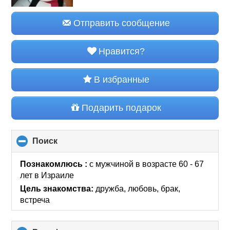
Отправить сообщение
Нравится?
В избранные
Подарить подарок
Поиск
click
to
collapse
Познакомлюсь :
с мужчиной в возрасте 60 - 67
contents
лет
в Израиле
Цель знакомства:
дружба, любовь, брак,
встреча