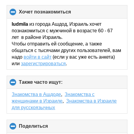
хочет познакомиться
click
to
collapse
ludmila
из города Ашдод, Израиль хочет
contents
познакомиться с мужчиной в возрасте 60 - 67
лет в районе Израиль.
Чтобы отправить ей сообщение, а также
общаться с тысячами других пользователей, вам
надо
войти в сайт
(если у вас уже есть анкета)
или
зарегистрироваться
.
Также часто ищут:
click
to
collapse
Знакомства в Ашдоде
,
Знакомства с
contents
женщинами в Израиле
,
Знакомства в Израиле
для русскоязычных
Поделиться
click
to