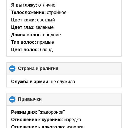
Я выгляжу:
отлично
Телосложение:
стройное
Цвет кожи:
светлый
Цвет глаз:
зеленые
Длина волос:
средние
Тип волос:
прямые
Цвет волос:
блонд
Страна и религия
click
to
collapse
Служба в армии:
не служила
contents
Привычки
click
to
collapse
Режим дня:
"жаворонок"
contents
Отношение к курению:
изредка
Отношение к алкоголю:
изредка