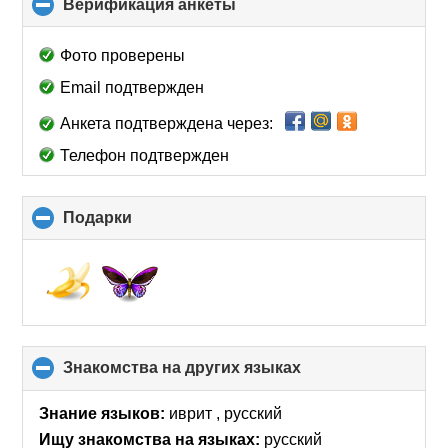
Верификация анкеты
click
to
collapse
Фото проверены
contents
Email подтвержден
Анкета подтверждена через:
Телефон подтвержден
Подарки
click
to
collapse
contents
Знакомства на других языках
click
to
collapse
Знание языков:
иврит , русский
contents
Ищу знакомства на языках:
русский