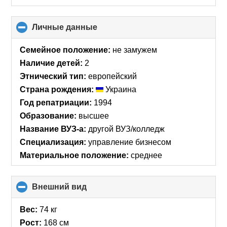
Личные данные
click
to
collapse
Семейное положение:
не замужем
contents
Наличие детей:
2
Этнический тип:
европейский
Страна рождения:
Украина
Год репатриации:
1994
Образование:
высшее
Название ВУЗ-а:
другой ВУЗ/колледж
Специализация:
управление бизнесом
Материальное положение:
среднее
Внешний вид
click
to
collapse
Вес:
74 кг
contents
Рост:
168 см