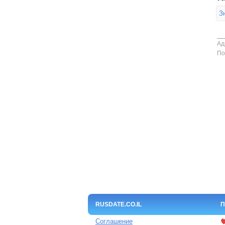
З
Ад
По
RUSDATE.CO.IL
П
Соглашение