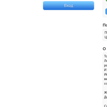
П
П
Ц
О
Т
Л
р
И
И
в
с
Ж
Д
С