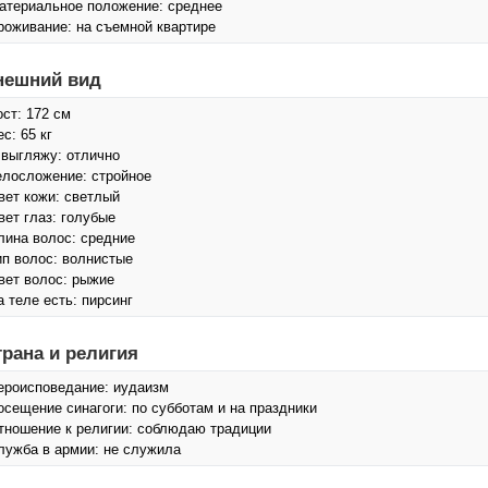
атериальное положение: среднее
роживание: на съемной квартире
нешний вид
ост: 172 см
с: 65 кг
 выгляжу: отлично
елосложение: стройное
вет кожи: светлый
вет глаз: голубые
лина волос: средние
ип волос: волнистые
вет волос: рыжие
а теле есть: пирсинг
трана и религия
ероисповедание: иудаизм
осещение синагоги: по субботам и на праздники
тношение к религии: соблюдаю традиции
лужба в армии: не служила