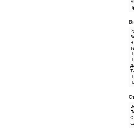
М
П
В
Р
Ве
Я
Т
Ц
Ц
Д
Т
Ц
Н
С
В
П
О
С