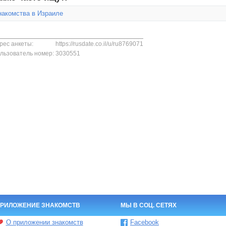
накомства в Израиле
рес анкеты:
https://rusdate.co.il/u/ru8769071
льзователь номер:
3030551
РИЛОЖЕНИЕ ЗНАКОМСТВ
МЫ В СОЦ. СЕТЯХ
О приложении знакомств
Facebook