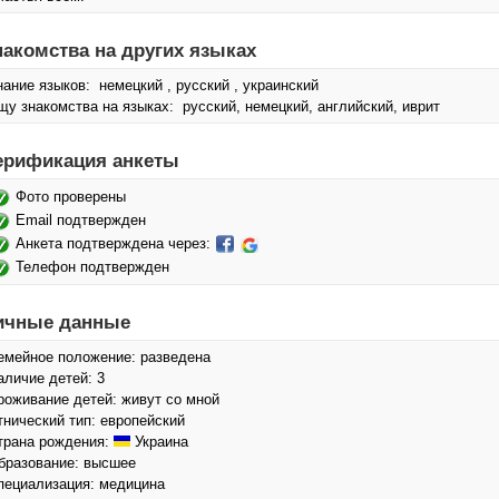
накомства на других языках
нание языков: немецкий , русский , украинский
щу знакомства на языках: русский, немецкий, английский, иврит
ерификация анкеты
Фото проверены
Email подтвержден
Анкета подтверждена через:
Телефон подтвержден
ичные данные
емейное положение: разведена
аличие детей: 3
роживание детей: живут со мной
тнический тип: европейский
трана рождения:
Украина
бразование: высшее
пециализация: медицина