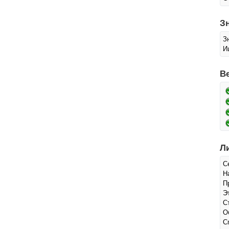
З
З
И
В
Л
С
Н
П
Э
С
О
С