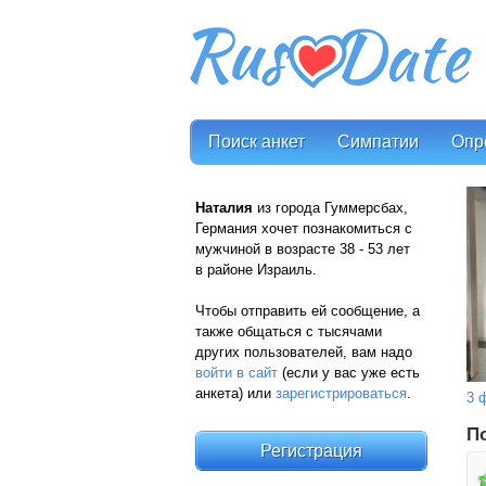
Поиск анкет
Симпатии
Опр
Наталия
из города Гуммерсбах,
Германия хочет познакомиться с
мужчиной в возрасте 38 - 53 лет
в районе Израиль.
Чтобы отправить ей сообщение, а
также общаться с тысячами
других пользователей, вам надо
войти в сайт
(если у вас уже есть
анкета) или
зарегистрироваться
.
3 
П