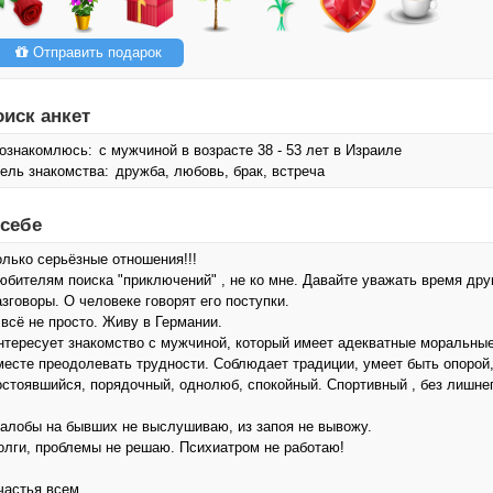
Отправить подарок
оиск анкет
ознакомлюсь:
с мужчиной в возрасте 38 - 53 лет в Израиле
ель знакомства:
дружба, любовь, брак, встреча
 себе
олько серьёзные отношения!!!
юбителям поиска "приключений" , не ко мне. Давайте уважать время дру
азговоры. О человеке говорят его поступки.
 всё не просто. Живу в Германии.
нтересует знакомство с мужчиной, который имеет адекватные моральные 
месте преодолевать трудности. Соблюдает традиции, умеет быть опорой,
остоявшийся, порядочный, однолюб, спокойный. Спортивный , без лишнег
алобы на бывших не выслушиваю, из запоя не вывожу.
олги, проблемы не решаю. Психиатром не работаю!
частья всем.