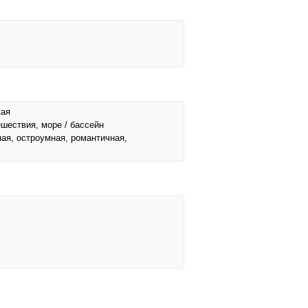
кая
ешествия, море / бассейн
ная, остроумная, романтичная,