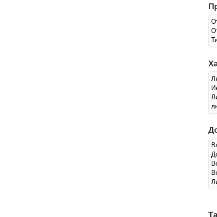
П
О
О
Т
Х
Л
И
Л
л
Д
В
Д
В
В
Л
Та