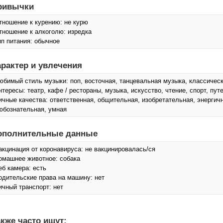
ривычки
тношение к курению: не курю
тношение к алкоголю: изредка
ип питания: обычное
арактер и увлечения
юбимый стиль музыки: поп, восточная, танцевальная музыка, классичес
нтересы: театр, кафе / рестораны, музыка, искусcтво, чтение, спорт, пут
ичные качества: ответственная, общительная, изобретательная, энергич
юбознательная, умная
ополнительные данные
акцинация от коронавируса: не вакцинировалась/ся
омашнее животное: собака
еб камера: есть
одительские права на машину: нет
ичный транспорт: нет
кже часто ищут: