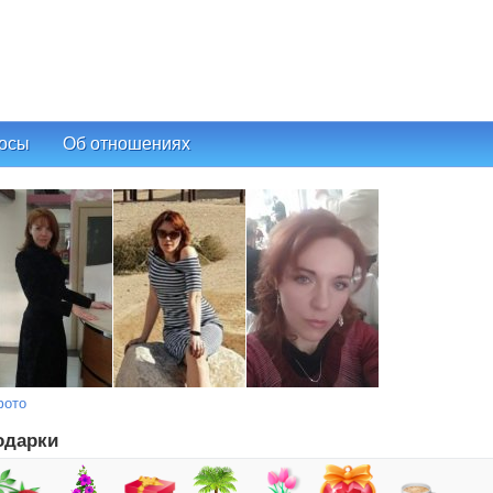
осы
Об отношениях
фото
одарки