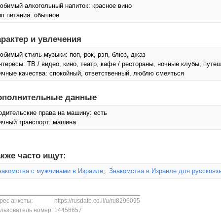
юбимый алкогольный напиток: красное вино
ип питания: обычное
арактер и увлечения
юбимый стиль музыки: поп, рок, рэп, блюз, джаз
нтересы: ТВ / видео, кино, театр, кафе / рестораны, ночные клубы, путе
ичные качества: спокойный, ответственный, люблю смеяться
ополнительные данные
одительские права на машину: есть
ичный транспорт: машина
кже часто ищут:
накомства с мужчинами в Израиле
,
Знакомства в Израиле для русскояз
рес анкеты:
https://rusdate.co.il/u/ru8296095
льзователь номер:
14456657