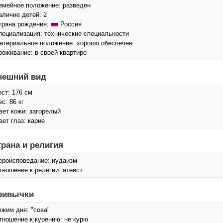
емейное положение: разведен
аличие детей: 2
трана рождения:
Россия
пециализация: технические специальности
атериальное положение: хорошо обеспечен
роживание: в своей квартире
нешний вид
ост: 176 см
с: 86 кг
вет кожи: загорелый
вет глаз: карие
трана и религия
ероисповедание: иудаизм
тношение к религии: атеист
ривычки
ежим дня: "сова"
тношение к курению: не курю