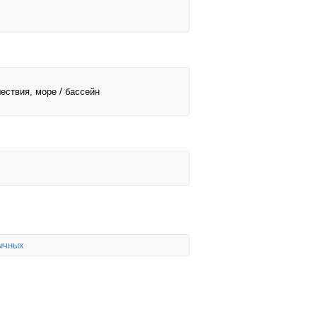
шествия, море / бассейн
ычных