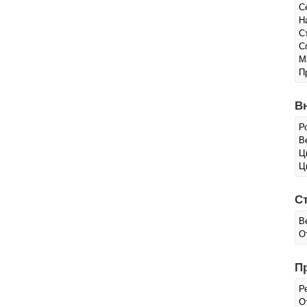
С
Н
С
С
М
П
В
Р
Ве
Ц
Ц
С
В
О
П
Р
О