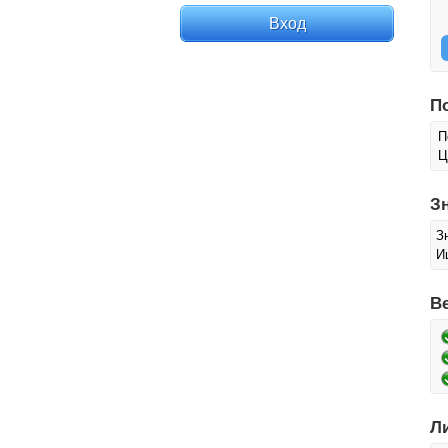
П
П
Ц
З
З
И
В
Л