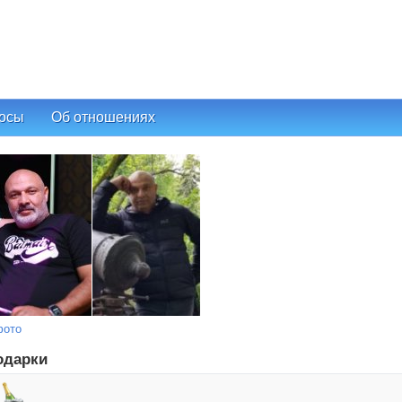
осы
Об отношениях
фото
одарки