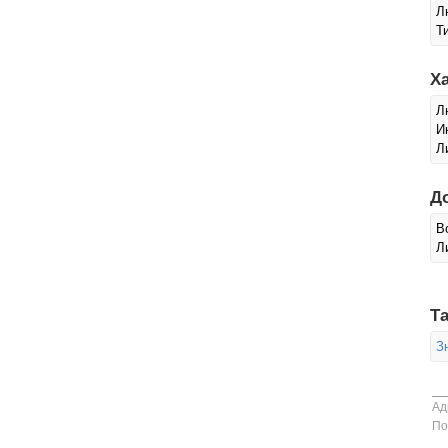
Л
Т
Х
Л
И
Л
Д
В
Л
Та
З
Ад
По