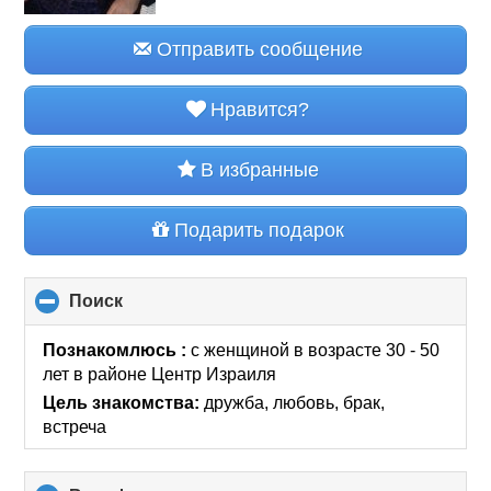
Отправить сообщение
Нравится?
В избранные
Подарить подарок
Поиск
click
to
collapse
Познакомлюсь :
с женщиной в возрасте 30 - 50
contents
лет
в районе
Центр Израиля
Цель знакомства:
дружба, любовь, брак,
встреча