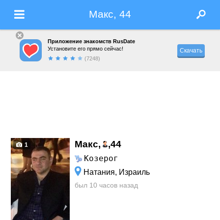
Макс, 44
Приложение знакомств RusDate
Установите его прямо сейчас!
Скачать
(7248)
Макс,
,
44
1
Козерог
Натания, Израиль
был 10 часов назад