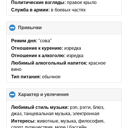
collapse
Политические взгляды:
правое крыло
contents
Служба в армии:
в боевых частях
Привычки
click
to
collapse
Режим дня:
"сова"
contents
Отношение к курению:
изредка
Отношение к алкоголю:
изредка
Любимый алкогольный напиток:
красное
вино
Тип питания:
обычное
Характер и увлечения
click
to
collapse
Любимый стиль музыки:
рэп, рэгги, блюз,
contents
джаз, танцевальная музыка, электронная
Интересы:
животные, музыка, философия,
спорт, путешествия, море / бассейн