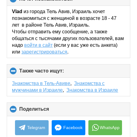
to
collapse
Vlad
из города Тель Авив, Израиль хочет
contents
познакомиться с женщиной в возрасте 18 - 47
лет в районе Тель Авив, Израиль.
Чтобы отправить ему сообщение, а также
общаться с тысячами других пользователей, вам
надо
войти в сайт
(если у вас уже есть анкета)
или
зарегистрироваться
.
Также часто ищут:
click
to
collapse
Знакомства в Тель-Авиве
,
Знакомства с
contents
мужчинами в Израиле
,
Знакомства в Израиле
Поделиться
click
to
collapse
contents
Telegram
Facebook
WhatsApp