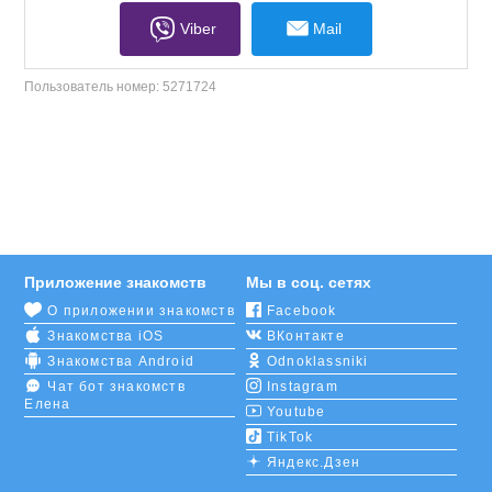
Viber
Mail
Пользователь номер:
5271724
Приложение знакомств
Мы в соц. сетях
О приложении знакомств
Facebook
Знакомства iOS
ВКонтакте
Знакомства Android
Odnoklassniki
Чат бот знакомств
Instagram
Елена
Youtube
TikTok
Яндекс.Дзен