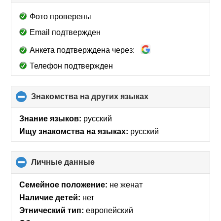
to
collapse
Фото проверены
contents
Email подтвержден
Анкета подтверждена через:
Телефон подтвержден
Знакомства на других языках
click
to
collapse
Знание языков:
русский
contents
Ищу знакомства на языках:
русский
Личные данные
click
to
collapse
Семейное положение:
не женат
contents
Наличие детей:
нет
Этнический тип:
европейский