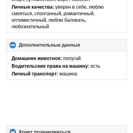
Личные качества:
уверен в себе, люблю
смеяться, спонтанный, романтичный,
оптимистичный, люблю баловать,
любознательный
Дополнительные данные
click
to
collapse
Домашнее животное:
попугай
contents
Водительские права на машину:
есть
Личный транспорт:
машина
хочет познакомиться
click