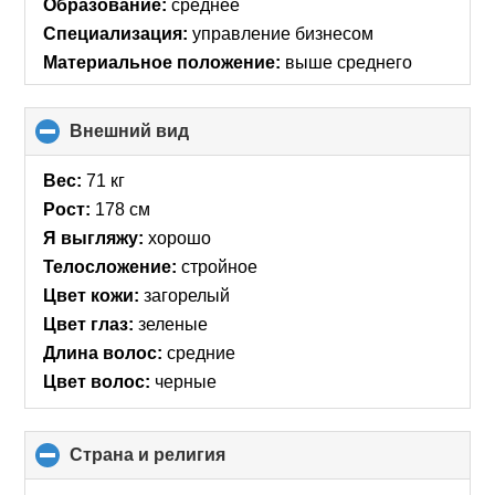
Образование:
среднее
Специализация:
управление бизнесом
Материальное положение:
выше среднего
Внешний вид
click
to
collapse
Вес:
71 кг
contents
Рост:
178 см
Я выгляжу:
хорошо
Телосложение:
стройное
Цвет кожи:
загорелый
Цвет глаз:
зеленые
Длина волос:
средние
Цвет волос:
черные
Страна и религия
click
to