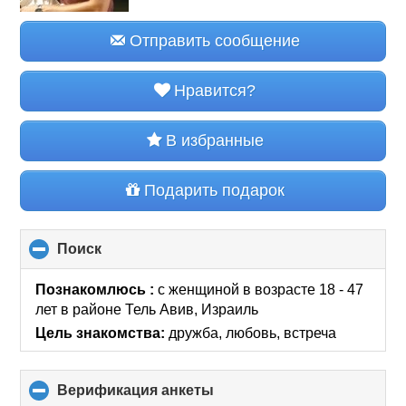
Отправить сообщение
Нравится?
В избранные
Подарить подарок
Поиск
click
to
collapse
Познакомлюсь :
с женщиной в возрасте 18 - 47
contents
лет
в районе
Тель Авив, Израиль
Цель знакомства:
дружба, любовь, встреча
Верификация анкеты
click