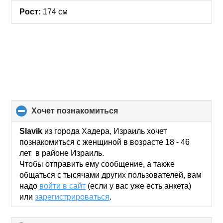
collapse
Рост:
174 см
contents
хочет познакомиться
click
to
collapse
Slavik
из города Хадера, Израиль хочет
contents
познакомиться с женщиной в возрасте 18 - 46
лет в районе Израиль.
Чтобы отправить ему сообщение, а также
общаться с тысячами других пользователей, вам
надо
войти в сайт
(если у вас уже есть анкета)
или
зарегистрироваться
.