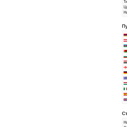
Т
Ц
Н
П
С
Н