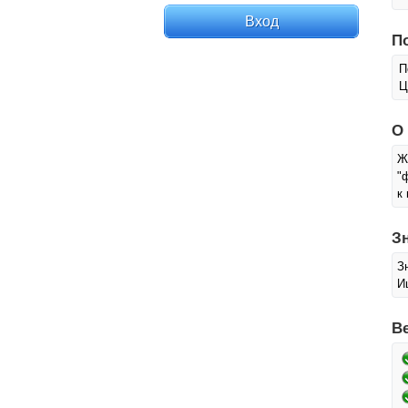
П
П
Ц
О
Ж
"
к
З
З
И
В