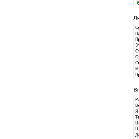
Л
С
Н
П
Э
С
О
С
М
П
В
Р
Ве
Я
Т
Ц
Ц
Д