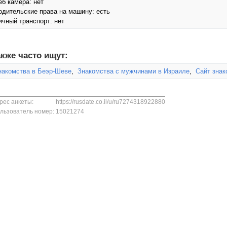
еб камера: нет
одительские права на машину: есть
ичный транспорт: нет
кже часто ищут:
накомства в Беэр-Шеве
,
Знакомства с мужчинами в Израиле
,
Сайт знак
рес анкеты:
https://rusdate.co.il/u/ru7274318922880
льзователь номер:
15021274