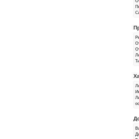
О
П
С
П
Р
О
О
Л
Т
Х
Л
И
Л
о
Д
В
Д