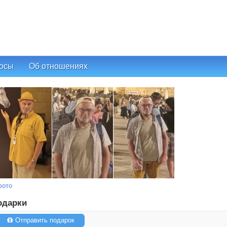
осы
Об отношениях
фото
одарки
Отправить подарок