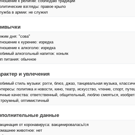
тношение к религии: соблюдаю традиции
олитические взгляды: правое крыло
лужба в армии: не служил
ривычки
ежим дня: "сова"
тношение к курению: изредка
тношение к алкоголю: изредка
юбимый алкогольный напиток: коньяк
ип питания: обычное
арактер и увлечения
юбимый стиль музыки: рэгги, блюз, джаз, танцевальная музыка, классич
нтересы: политика и новости, кино, театр, искусcтво, чтение, спорт, пут
ичные качества: ответственный, общительный, люблю смеяться, изобрет
строумный, оптимистичный
ополнительные данные
акцинация от коронавируса: вакцинировалась/ся
омашнее животное: нет