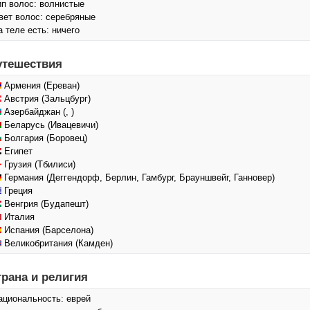
ип волос: волнистые
вет волос: серебряные
а теле есть: ничего
утешествия
Армения (Ереван)
Австрия (Зальцбург)
Азербайджан (, )
Беларусь (Ивацевичи)
Болгария (Боровец)
Египет
Грузия (Тбилиси)
Германия (Деггендорф, Берлин, Гамбург, Брауншвейг, Ганновер)
Греция
Венгрия (Будапешт)
Италия
Испания (Барселона)
Великобритания (Камден)
трана и религия
ациональность: еврей