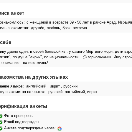
оиск анкет
ознакомлюсь:
с женщиной в возрасте 39 - 58 лет в районе Арад, Израил
ель знакомства:
дружба, любовь, брак, встреча
 себе
иву давно один, в своей большой кв., у самого Мёртвого моря, дети вз
физик", по душе "лирик", по национальности... ;)) горнолыжник. Ищу стр
 пониманию,- на всю жизнь!
накомства на других языках
нание языков: английский , иврит , русский
щу знакомства на языках: русский, английский, иврит
ерификация анкеты
Фото проверены
Email подтвержден
Анкета подтверждена через: