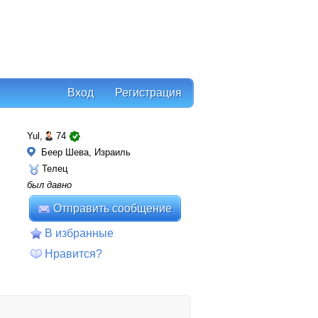
Вход
Регистрация
Yul,
74
Беер Шева, Израиль
Телец
был давно
Отправить сообщение
В избранные
Нравится?