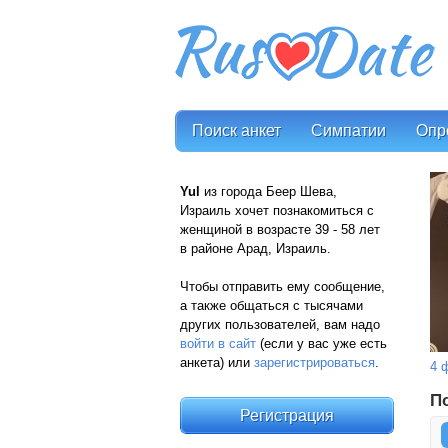
Поиск анкет
Симпатии
Опр
Yul
из города Беер Шева,
Израиль хочет познакомиться с
женщиной в возрасте 39 - 58 лет
в районе Арад, Израиль.
Чтобы отправить ему сообщение,
а также общаться с тысячами
других пользователей, вам надо
войти в сайт
(если у вас уже есть
анкета) или
зарегистрироваться
.
4 
П