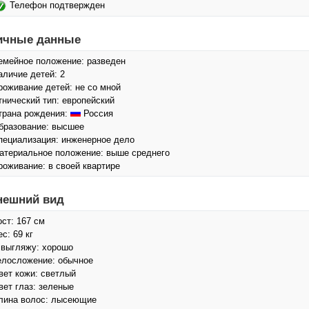
Телефон подтвержден
ичные данные
емейное положение: разведен
аличие детей: 2
роживание детей: не со мной
тнический тип: европейский
трана рождения:
Россия
бразование: высшее
пециализация: инженерное дело
атериальное положение: выше среднего
роживание: в своей квартире
нешний вид
ост: 167 см
с: 69 кг
 выгляжу: хорошо
елосложение: обычное
вет кожи: светлый
вет глаз: зеленые
лина волос: лысеющие