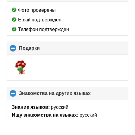
to
collapse
Фото проверены
contents
Email подтвержден
Телефон подтвержден
Подарки
click
to
collapse
contents
Знакомства на других языках
click
to
collapse
Знание языков:
русский
contents
Ищу знакомства на языках:
русский