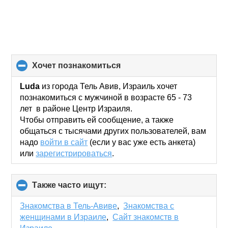
хочет познакомиться
click
to
collapse
Luda
из города Тель Авив, Израиль хочет
contents
познакомиться с мужчиной в возрасте 65 - 73
лет в районе Центр Израиля.
Чтобы отправить ей сообщение, а также
общаться с тысячами других пользователей, вам
надо
войти в сайт
(если у вас уже есть анкета)
или
зарегистрироваться
.
Также часто ищут:
click
to
collapse
Знакомства в Тель-Авиве
,
Знакомства с
contents
женщинами в Израиле
,
Сайт знакомств в