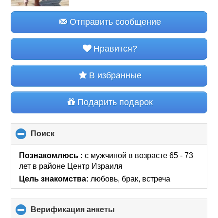
Отправить сообщение
Нравится?
В избранные
Подарить подарок
Поиск
click
to
collapse
Познакомлюсь :
с мужчиной в возрасте 65 - 73
contents
лет
в районе
Центр Израиля
Цель знакомства:
любовь, брак, встреча
Верификация анкеты
click