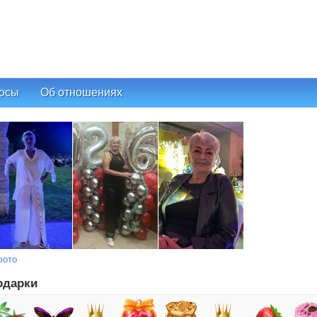
осы
Об отношениях
фото
одарки