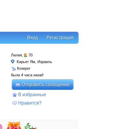
Вход
Регистрация
Лилия,
70
Кирьят Ям, Израиль
Козерог
была 4 часа назад
Отправить сообщение
В избранные
Нравится?