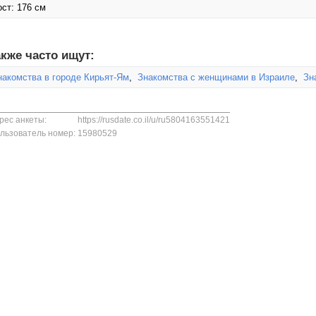
ост: 176 см
кже часто ищут:
накомства в городе Кирьят-Ям
,
Знакомства с женщинами в Израиле
,
Зн
рес анкеты:
https://rusdate.co.il/u/ru5804163551421
льзователь номер:
15980529