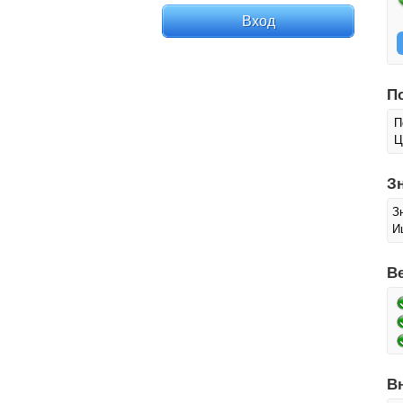
П
П
Ц
З
З
И
В
В