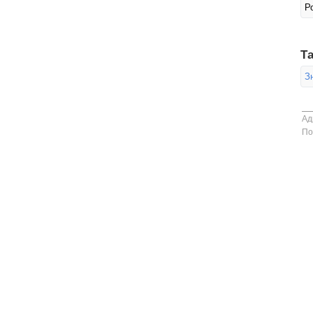
Р
Та
З
Ад
По