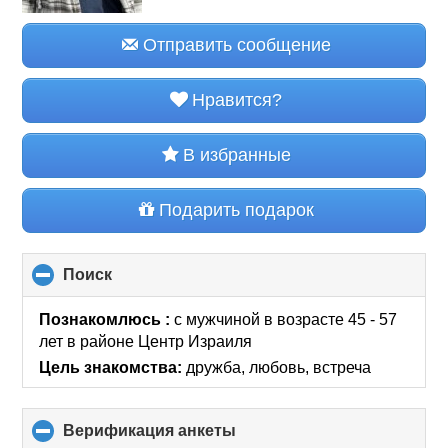
Отправить сообщение
Нравится?
В избранные
Подарить подарок
Поиск
click
to
collapse
Познакомлюсь :
с мужчиной в возрасте 45 - 57
contents
лет
в районе
Центр Израиля
Цель знакомства:
дружба, любовь, встреча
Верификация анкеты
click