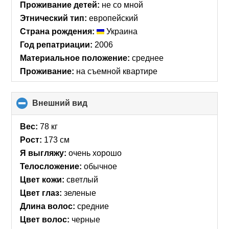
Проживание детей:
не со мной
Этнический тип:
европейский
Страна рождения:
Украина
Год репатриации:
2006
Материальное положение:
среднее
Проживание:
на съемной квартире
Внешний вид
click
to
collapse
Вес:
78 кг
contents
Рост:
173 см
Я выгляжу:
очень хорошо
Телосложение:
обычное
Цвет кожи:
светлый
Цвет глаз:
зеленые
Длина волос:
средние
Цвет волос:
черные