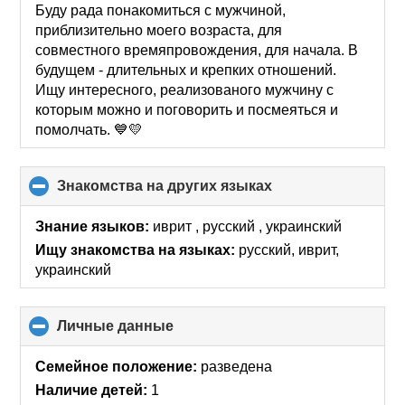
Буду рада понакомиться с мужчиной,
приблизительно моего возраста, для
совместного времяпровождения, для начала. В
будущем - длительных и крепких отношений.
Ищу интересного, реализованого мужчину с
которым можно и поговорить и посмеяться и
помолчать. 💙💛
Знакомства на других языках
click
to
collapse
Знание языков:
иврит , русский , украинский
contents
Ищу знакомства на языках:
русский, иврит,
украинский
Личные данные
click
to
collapse
Семейное положение:
разведена
contents
Наличие детей:
1