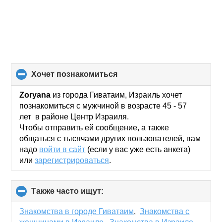
хочет познакомиться
click
to
collapse
Zoryana
из города Гиватаим, Израиль хочет
contents
познакомиться с мужчиной в возрасте 45 - 57
лет в районе Центр Израиля.
Чтобы отправить ей сообщение, а также
общаться с тысячами других пользователей, вам
надо
войти в сайт
(если у вас уже есть анкета)
или
зарегистрироваться
.
Также часто ищут:
click
to
collapse
Знакомства в городе Гиватаим
,
Знакомства с
contents