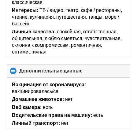
классическая
Интересы:
ТВ / видео, театр, кафе / рестораны,
чтение, кулинария, путешествия, танцы, море /
бассейн
Личные качества:
спокойная, ответственная,
общительная, люблю смеяться, чувствительная,
склонна к компромиссам, романтичная,
оптимистичная
Дополнительные данные
click
to
collapse
Вакцинация от коронавируса:
contents
вакцинировалась/ся
Домашнее животное:
нет
Веб камера:
есть
Водительские права на машину:
есть
Личный транспорт:
нет