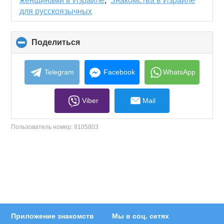
женщинами в Израиле
,
Знакомства в Израиле
для русскоязычных
Поделиться
click
to
collapse
contents
Telegram
Facebook
WhatsApp
Viber
Mail
Пользователь номер:
8105803
Приложение знакомств
Мы в соц. сетях