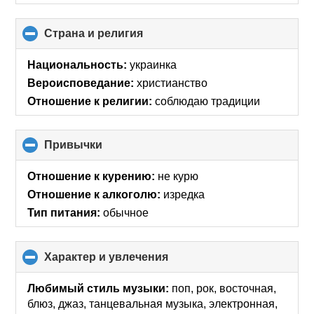
Страна и религия
click
to
collapse
Национальность:
украинка
contents
Вероисповедание:
христианство
Отношение к религии:
соблюдаю традиции
Привычки
click
to
collapse
Отношение к курению:
не курю
contents
Отношение к алкоголю:
изредка
Тип питания:
обычное
Характер и увлечения
click
to
collapse
Любимый стиль музыки:
поп, рок, восточная,
contents
блюз, джаз, танцевальная музыка, электронная,