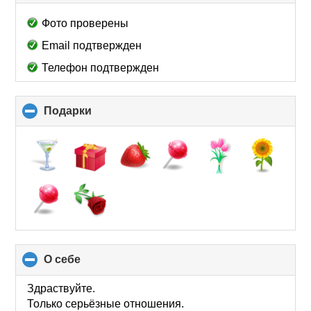
to
collapse
Фото проверены
contents
Email подтвержден
Телефон подтвержден
Подарки
click
to
collapse
contents
О себе
click
to
collapse
Здраствуйте.
contents
Только серьёзные отношения.