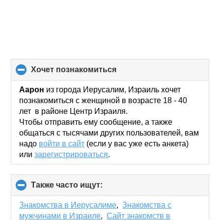
хочет познакомиться
click
to
collapse
Аарон
из города Иерусалим, Израиль хочет
contents
познакомиться с женщиной в возрасте 18 - 40
лет в районе Центр Израиля.
Чтобы отправить ему сообщение, а также
общаться с тысячами других пользователей, вам
надо
войти в сайт
(если у вас уже есть анкета)
или
зарегистрироваться
.
Также часто ищут:
click
to
collapse
Знакомства в Иерусалиме
,
Знакомства с
contents
мужчинами в Израиле
,
Сайт знакомств в