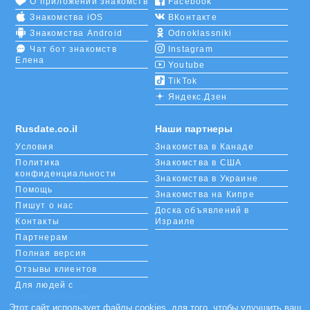
О приложении знакомств
Facebook
Знакомства iOS
ВКонтакте
Знакомства Android
Odnoklassniki
Чат бот знакомств
Instagram
Елена
Youtube
TikTok
Яндекс.Дзен
Rusdate.co.il
Наши партнеры
Условия
Знакомства в Канаде
Политика
Знакомства в США
конфиденциальности
Знакомства в Украине
Помощь
Знакомства на Кипре
Пишут о нас
Доска объявлений в
Контакты
Израиле
Партнерам
Полная версия
Отзывы клиентов
Для людей с
ограниченными
возможностями
Этот сайт использует файлы cookies, для того, чтобы улучшить ваш