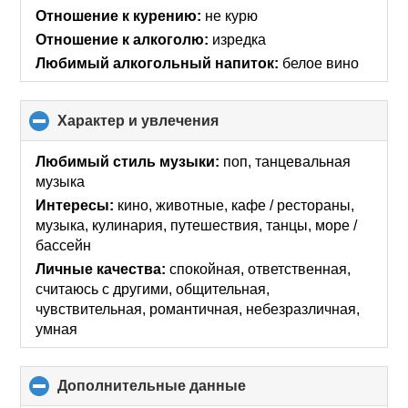
collapse
Отношение к курению:
не курю
contents
Отношение к алкоголю:
изредка
Любимый алкогольный напиток:
белое вино
Характер и увлечения
click
to
collapse
Любимый стиль музыки:
поп, танцевальная
contents
музыка
Интересы:
кино, животные, кафе / рестораны,
музыка, кулинария, путешествия, танцы, море /
бассейн
Личные качества:
спокойная, ответственная,
считаюсь с другими, общительная,
чувствительная, романтичная, небезразличная,
умная
Дополнительные данные
click
to