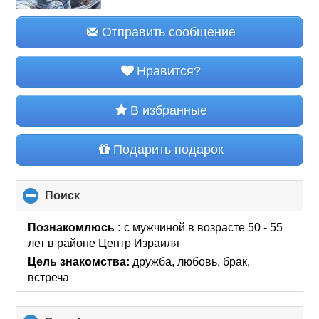
Отправить сообщение
Нравится?
В избранные
Подарить подарок
Поиск
click
to
collapse
Познакомлюсь :
с мужчиной в возрасте 50 - 55
contents
лет
в районе
Центр Израиля
Цель знакомства:
дружба, любовь, брак,
встреча