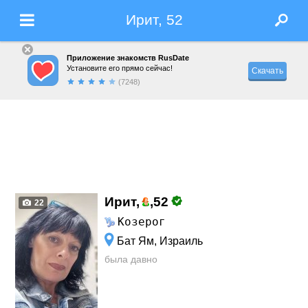
Ирит, 52
Приложение знакомств RusDate
Установите его прямо сейчас!
Скачать
(7248)
Ирит,
,
52
22
Козерог
Бат Ям, Израиль
была давно