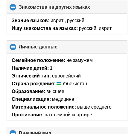
Знакомства на других языках
click
to
collapse
Знание языков:
иврит , русский
contents
Ищу знакомства на языках:
русский, иврит
Личные данные
click
to
collapse
Семейное положение:
не замужем
contents
Наличие детей:
1
Этнический тип:
европейский
Страна рождения:
Узбекистан
Образование:
высшее
Специализация:
медицина
Материальное положение:
выше среднего
Проживание:
на съемной квартире
Внешний вид
click