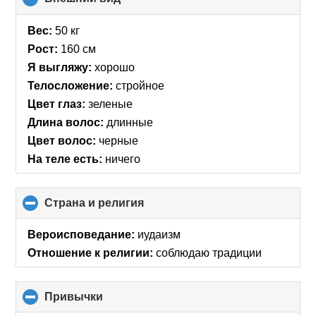
to
collapse
Вес:
50 кг
contents
Рост:
160 см
Я выгляжу:
хорошо
Телосложение:
стройное
Цвет глаз:
зеленые
Длина волос:
длинные
Цвет волос:
черные
На теле есть:
ничего
Страна и религия
click
to
collapse
Вероисповедание:
иудаизм
contents
Отношение к религии:
соблюдаю традиции
Привычки
click
to