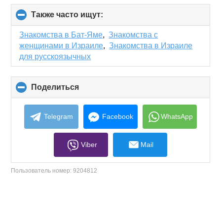
Также часто ищут:
click
to
collapse
Знакомства в Бат-Яме
,
Знакомства с
contents
женщинами в Израиле
,
Знакомства в Израиле
для русскоязычных
Поделиться
click
to
collapse
contents
Telegram
Facebook
WhatsApp
Viber
Mail
Пользователь номер:
9204812