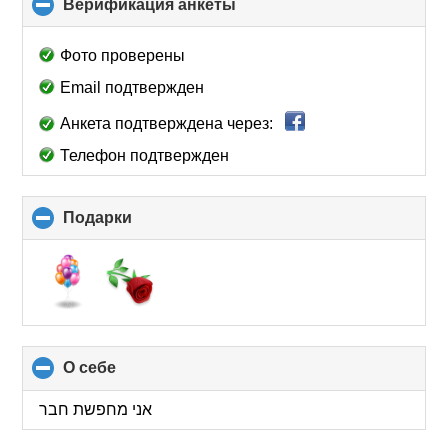
Верификация анкеты
click
to
collapse
Фото проверены
contents
Email подтвержден
Анкета подтверждена через:
Телефон подтвержден
Подарки
click
to
collapse
contents
О себе
click
to
collapse
אני מחפשת חבר
contents