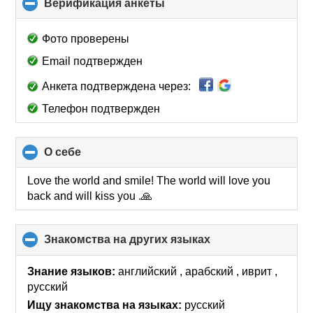
Верификация анкеты
click
to
collapse
Фото проверены
contents
Email подтвержден
Анкета подтверждена через:
Телефон подтвержден
О себе
click
to
collapse
Love the world and smile! The world will love you
contents
back and will kiss you .🙏
Знакомства на других языках
click
to
collapse
Знание языков:
английский , арабский , иврит ,
contents
русский
Ищу знакомства на языках:
русский