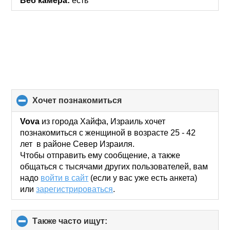
Веб камера:
есть
хочет познакомиться
click
to
collapse
Vova
из города Хайфа, Израиль хочет
contents
познакомиться с женщиной в возрасте 25 - 42
лет в районе Север Израиля.
Чтобы отправить ему сообщение, а также
общаться с тысячами других пользователей, вам
надо
войти в сайт
(если у вас уже есть анкета)
или
зарегистрироваться
.
Также часто ищут:
click