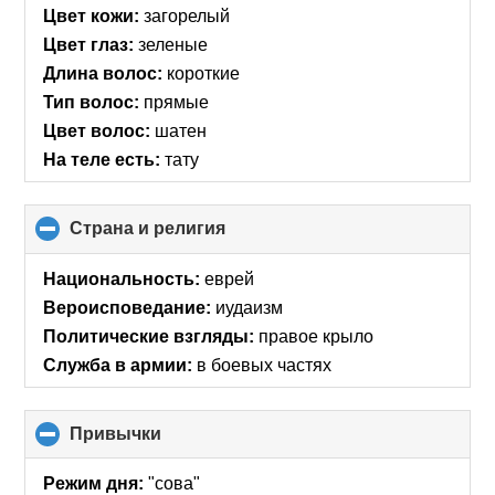
Цвет кожи:
загорелый
Цвет глаз:
зеленые
Длина волос:
короткие
Тип волос:
прямые
Цвет волос:
шатен
На теле есть:
тату
Страна и религия
click
to
collapse
Национальность:
еврей
contents
Вероисповедание:
иудаизм
Политические взгляды:
правое крыло
Служба в армии:
в боевых частях
Привычки
click
to
collapse
Режим дня:
"сова"