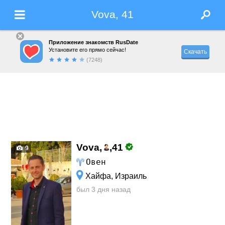
Vova, 41
Приложение знакомств RusDate
Установите его прямо сейчас!
Скачать
(7248)
Vova,
,
41
9
Овен
Хайфа, Израиль
был 3 дня назад