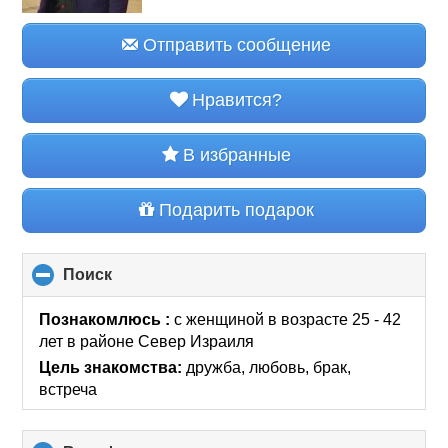
Отправить сообщение
Нравится?
В избранные
Подарить подарок
Поиск
click
to
collapse
Познакомлюсь :
с женщиной в возрасте 25 - 42
contents
лет
в районе
Север Израиля
Цель знакомства:
дружба, любовь, брак,
встреча