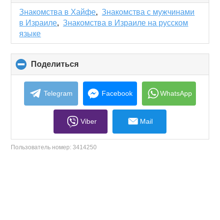
to
collapse
Знакомства в Хайфе
,
Знакомства с мужчинами
contents
в Израиле
,
Знакомства в Израиле на русском
языке
Поделиться
click
to
collapse
contents
Telegram
Facebook
WhatsApp
Viber
Mail
Пользователь номер:
3414250