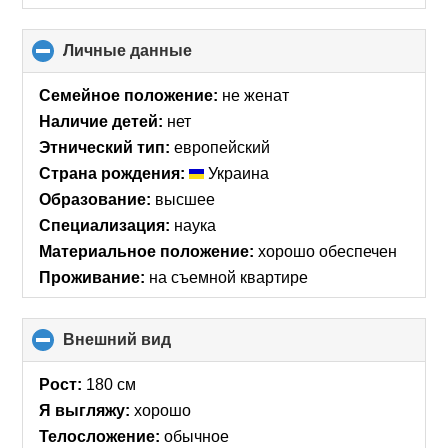
Личные данные
click
to
collapse
Семейное положение:
не женат
contents
Наличие детей:
нет
Этнический тип:
европейский
Страна рождения:
Украина
Образование:
высшее
Специализация:
наука
Материальное положение:
хорошо обеспечен
Проживание:
на съемной квартире
Внешний вид
click
to
collapse
Рост:
180 см
contents
Я выгляжу:
хорошо
Телосложение:
обычное