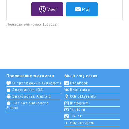
Viber
Mail
Пользователь номер:
15181824
Приложение знакомств
Мы в соц. сетях
О приложении знакомств
Facebook
Знакомства iOS
ВКонтакте
Знакомства Android
Odnoklassniki
Чат бот знакомств
Instagram
Елена
Youtube
TikTok
Яндекс.Дзен