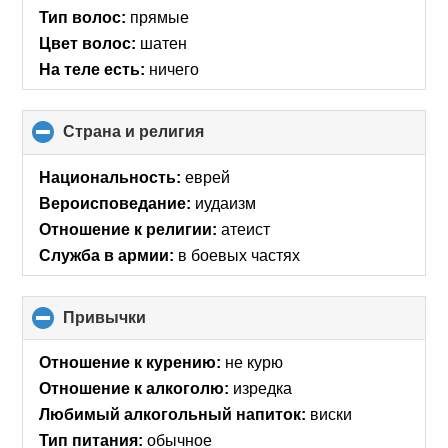
Тип волос:
прямые
Цвет волос:
шатен
На теле есть:
ничего
Страна и религия
click
to
collapse
Национальность:
еврей
contents
Вероисповедание:
иудаизм
Отношение к религии:
атеист
Служба в армии:
в боевых частях
Привычки
click
to
collapse
Отношение к курению:
не курю
contents
Отношение к алкоголю:
изредка
Любимый алкогольный напиток:
виски
Тип питания:
обычное