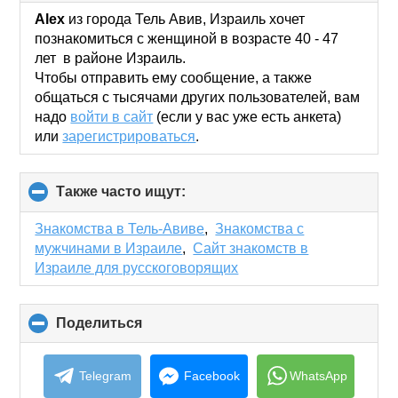
to
collapse
Alex
из города Тель Авив, Израиль хочет
contents
познакомиться с женщиной в возрасте 40 - 47
лет в районе Израиль.
Чтобы отправить ему сообщение, а также
общаться с тысячами других пользователей, вам
надо
войти в сайт
(если у вас уже есть анкета)
или
зарегистрироваться
.
Также часто ищут:
click
to
collapse
Знакомства в Тель-Авиве
,
Знакомства с
contents
мужчинами в Израиле
,
Сайт знакомств в
Израиле для русскоговорящих
Поделиться
click
to
collapse
contents
Telegram
Facebook
WhatsApp