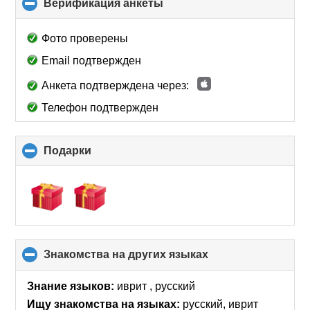
Верификация анкеты
click
to
collapse
Фото проверены
contents
Email подтвержден
Анкета подтверждена через:
Телефон подтвержден
Подарки
click
to
collapse
contents
Знакомства на других языках
click
to
collapse
Знание языков:
иврит , русский
contents
Ищу знакомства на языках:
русский, иврит