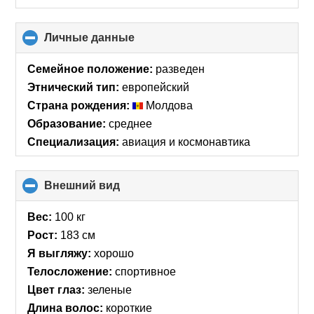
Личные данные
click
to
collapse
Семейное положение:
разведен
contents
Этнический тип:
европейский
Страна рождения:
Молдова
Образование:
среднее
Специализация:
авиация и космонавтика
Внешний вид
click
to
collapse
Вес:
100 кг
contents
Рост:
183 см
Я выгляжу:
хорошо
Телосложение:
спортивное
Цвет глаз:
зеленые
Длина волос:
короткие