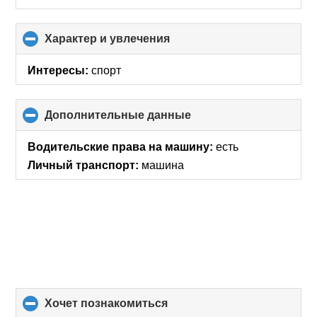
Характер и увлечения
click
to
collapse
Интересы:
спорт
contents
Дополнительные данные
click
to
collapse
Водительские права на машину:
есть
contents
Личный транспорт:
машина
хочет познакомиться
click