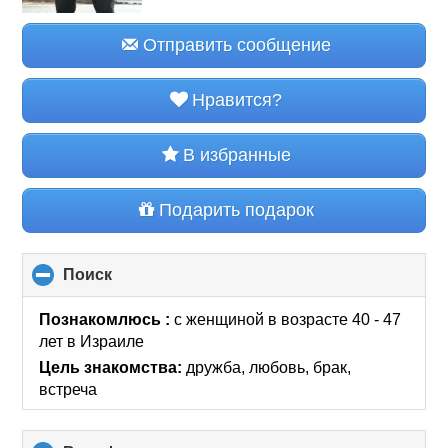
Отправить сообщение
Нравится?
В избранные
Подарить подарок
Поиск
click
to
collapse
Познакомлюсь :
с женщиной в возрасте 40 - 47
contents
лет
в Израиле
Цель знакомства:
дружба, любовь, брак,
встреча