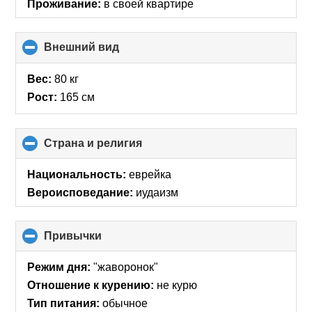
Проживание:
в своей квартире
Внешний вид
click
to
collapse
Вес:
80 кг
contents
Рост:
165 см
Страна и религия
click
to
collapse
Национальность:
еврейка
contents
Вероисповедание:
иудаизм
Привычки
click
to
collapse
Режим дня:
"жаворонок"
contents
Отношение к курению:
не курю
Тип питания:
обычное