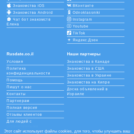
Знакомства iOS
ВКонтакте
Знакомства Android
Odnoklassniki
Чат бот знакомств
Instagram
Елена
Youtube
TikTok
Яндекс.Дзен
Rusdate.co.il
Наши партнеры
Условия
Знакомства в Канаде
Политика
Знакомства в США
конфиденциальности
Знакомства в Украине
Помощь
Знакомства на Кипре
Пишут о нас
Доска объявлений в
Контакты
Израиле
Партнерам
Полная версия
Отзывы клиентов
Для людей с
ограниченными
возможностями
Этот сайт использует файлы cookies, для того, чтобы улучшить ваш