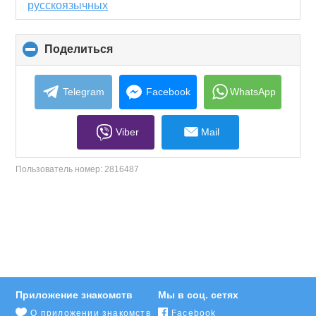
русскоязычных
Поделиться
click
to
collapse
contents
Telegram
Facebook
WhatsApp
Viber
Mail
Пользователь номер:
2816487
Приложение знакомств
Мы в соц. сетях
О приложении знакомств
Facebook