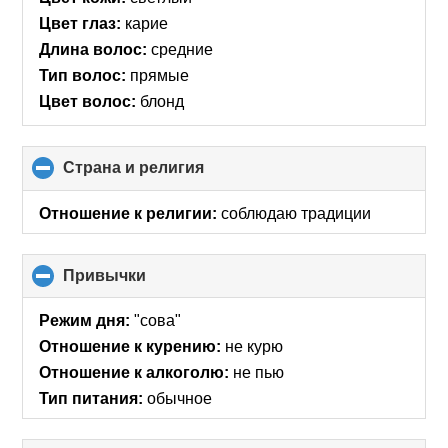
Цвет глаз:
карие
Длина волос:
средние
Тип волос:
прямые
Цвет волос:
блонд
Страна и религия
click
to
collapse
Отношение к религии:
соблюдаю традиции
contents
Привычки
click
to
collapse
Режим дня:
"сова"
contents
Отношение к курению:
не курю
Отношение к алкоголю:
не пью
Тип питания:
обычное