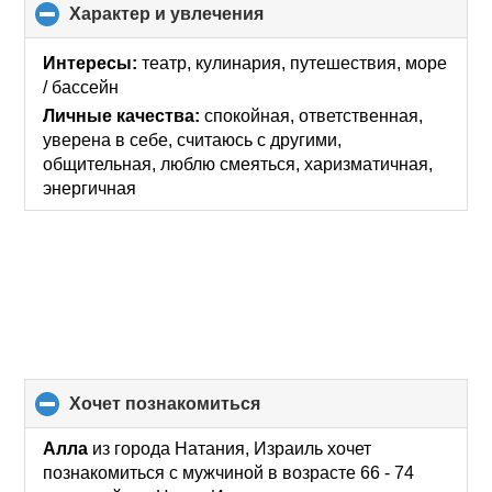
Характер и увлечения
click
to
collapse
Интересы:
театр, кулинария, путешествия, море
contents
/ бассейн
Личные качества:
спокойная, ответственная,
уверена в себе, считаюсь с другими,
общительная, люблю смеяться, харизматичная,
энергичная
хочет познакомиться
click
to
collapse
Алла
из города Натания, Израиль хочет
contents
познакомиться с мужчиной в возрасте 66 - 74