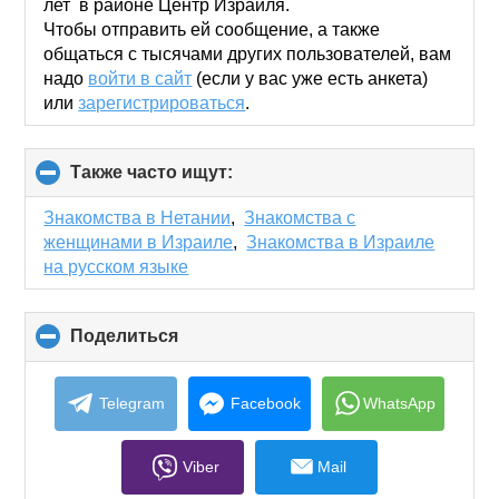
лет в районе Центр Израиля.
Чтобы отправить ей сообщение, а также
общаться с тысячами других пользователей, вам
надо
войти в сайт
(если у вас уже есть анкета)
или
зарегистрироваться
.
Также часто ищут:
click
to
collapse
Знакомства в Нетании
,
Знакомства с
contents
женщинами в Израиле
,
Знакомства в Израиле
на русском языке
Поделиться
click
to
collapse
contents
Telegram
Facebook
WhatsApp
Viber
Mail