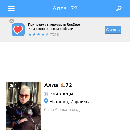
Алла, 72
Приложение знакомств RusDate
Установите его прямо сейчас!
Скачать
(7248)
Алла,
,
72
4
Близнецы
Натания, Израиль
была 4 часа назад