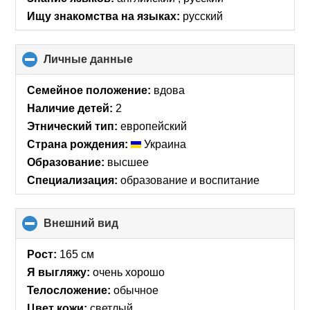
contents
Ищу знакомства на языках:
русский
Личные данные
click
to
collapse
Семейное положение:
вдова
contents
Наличие детей:
2
Этнический тип:
европейский
Страна рождения:
Украина
Образование:
высшее
Специализация:
образование и воспитание
Внешний вид
click
to
collapse
Рост:
165 см
contents
Я выгляжу:
очень хорошо
Телосложение:
обычное
Цвет кожи:
светлый