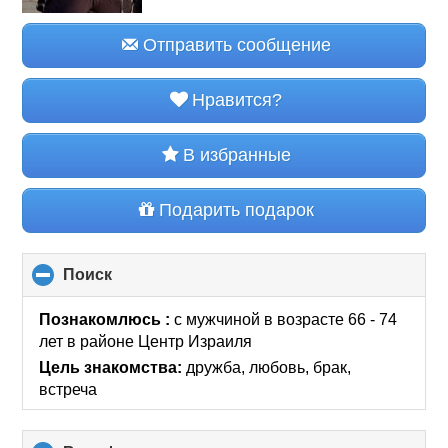
Отправить сообщение
Нравится?
В избранные
Подарить подарок
Поиск
click
to
collapse
Познакомлюсь :
с мужчиной в возрасте 66 - 74
contents
лет
в районе
Центр Израиля
Цель знакомства:
дружба, любовь, брак,
встреча