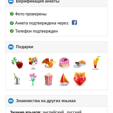
Верификация анкеты
click
to
collapse
Фото проверены
contents
Анкета подтверждена через:
Телефон подтвержден
Подарки
click
to
collapse
contents
Знакомства на других языках
click
to
collapse
Знание языков:
английский , русский