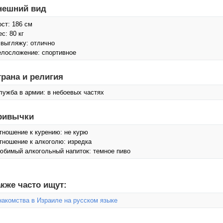
нешний вид
ост: 186 см
с: 80 кг
 выгляжу: отлично
елосложение: спортивное
трана и религия
лужба в армии: в небоевых частях
ривычки
тношение к курению: не курю
тношение к алкоголю: изредка
юбимый алкогольный напиток: темное пиво
кже часто ищут:
накомства в Израиле на русском языке