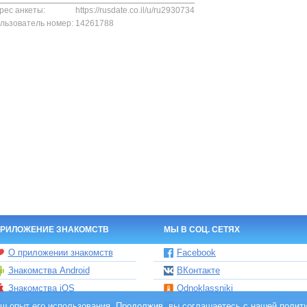
рес анкеты:
https://rusdate.co.il/u/ru2930734
льзователь номер:
14261788
РИЛОЖЕНИЕ ЗНАКОМСТВ
МЫ В СОЦ. СЕТЯХ
О приложении знакомств
Facebook
Знакомства Android
ВКонтакте
Знакомства iOS
Odnoklassniki
ваш опыт его использования. Продолжив, вы соглашаетесь с нашей
Чат бот знакомств Елена
Instagram
полит