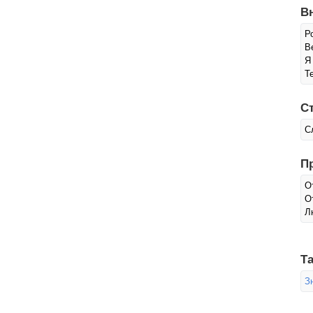
В
Р
Ве
Я
Т
С
С
П
О
О
Л
Та
З