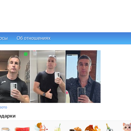
осы
Об отношениях
фото
одарки