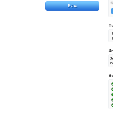
П
П
Ц
З
З
И
В