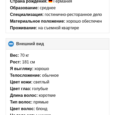
Страна рождения:
Германия
Образование:
среднее
Специализация:
гостинично-ресторанное дело
Материальное положение:
хорошо обеспечен
Проживание:
на съемной квартире
Внешний вид
click
to
collapse
Вес:
70 кг
contents
Рост:
181 см
Я выгляжу:
хорошо
Телосложение:
обычное
Цвет кожи:
светлый
Цвет глаз:
голубые
Длина волос:
короткие
Тип волос:
прямые
Цвет волос:
блонд