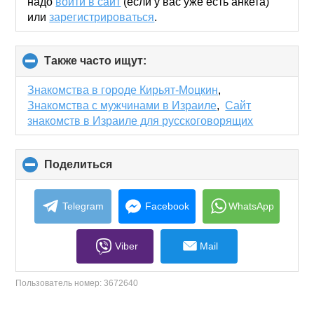
надо
войти в сайт
(если у вас уже есть анкета)
или
зарегистрироваться
.
Также часто ищут:
click
to
collapse
Знакомства в городе Кирьят-Моцкин
,
contents
Знакомства с мужчинами в Израиле
,
Сайт
знакомств в Израиле для русскоговорящих
Поделиться
click
to
collapse
contents
Telegram
Facebook
WhatsApp
Viber
Mail
Пользователь номер:
3672640