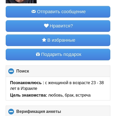
Отправить сообщение
Нравится?
В избранные
Подарить подарок
Поиск
click
to
collapse
Познакомлюсь :
с женщиной в возрасте 23 - 38
contents
лет
в Израиле
Цель знакомства:
любовь, брак, встреча
Верификация анкеты
click