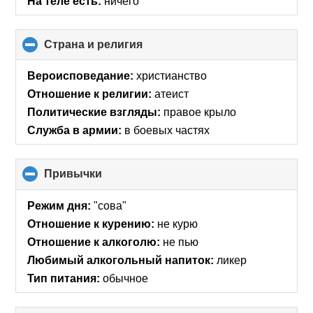
На теле есть:
ничего
Страна и религия
click
to
collapse
Вероисповедание:
христианство
contents
Отношение к религии:
атеист
Политические взгляды:
правое крыло
Служба в армии:
в боевых частях
Привычки
click
to
collapse
Режим дня:
"сова"
contents
Отношение к курению:
не курю
Отношение к алкоголю:
не пью
Любимый алкогольный напиток:
ликер
Тип питания:
обычное