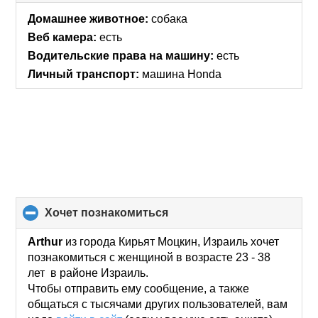
to
collapse
Домашнее животное:
собака
contents
Веб камера:
есть
Водительские права на машину:
есть
Личный транспорт:
машина Honda
хочет познакомиться
click
to
collapse
Arthur
из города Кирьят Моцкин, Израиль хочет
contents
познакомиться с женщиной в возрасте 23 - 38
лет в районе Израиль.
Чтобы отправить ему сообщение, а также
общаться с тысячами других пользователей, вам