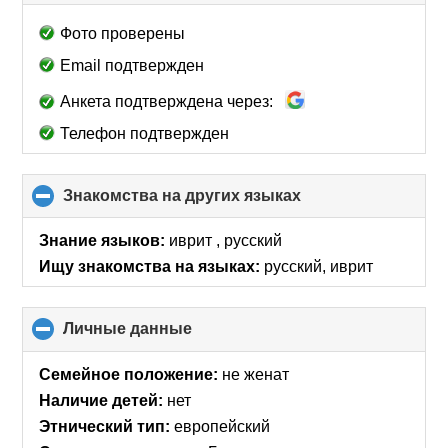
to
collapse
Фото проверены
contents
Email подтвержден
Анкета подтверждена через:
Телефон подтвержден
Знакомства на других языках
click
to
collapse
Знание языков:
иврит , русский
contents
Ищу знакомства на языках:
русский, иврит
Личные данные
click
to
collapse
Семейное положение:
не женат
contents
Наличие детей:
нет
Этнический тип:
европейский