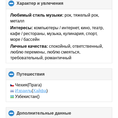
Характер и увлечения
click
to
collapse
Любимый стиль музыки:
рок, тяжелый рок,
contents
металл
Интересы:
компьютеры / интернет, кино, театр,
кафе / рестораны, музыка, кулинария, спорт,
море / бассейн
Личные качества:
спокойный, ответственный,
люблю перемены, люблю смеяться,
требовательный, романтичный
Путешествия
click
to
collapse
Чехия(Прага)
contents
Израиль
(
Хайфа
)
Узбекистан()
Дополнительные данные
click