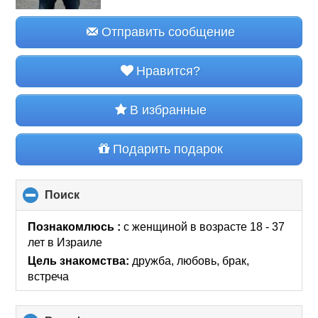
Отправить сообщение
Нравится?
В избранные
Подарить подарок
Поиск
click
to
collapse
Познакомлюсь :
с женщиной в возрасте 18 - 37
contents
лет
в Израиле
Цель знакомства:
дружба, любовь, брак,
встреча