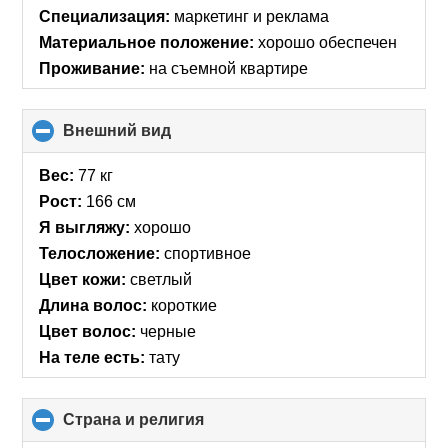
Специализация:
маркетинг и реклама
Материальное положение:
хорошо обеспечен
Проживание:
на съемной квартире
Внешний вид
click
to
collapse
Вес:
77 кг
contents
Рост:
166 см
Я выгляжу:
хорошо
Телосложение:
спортивное
Цвет кожи:
светлый
Длина волос:
короткие
Цвет волос:
черные
На теле есть:
тату
Страна и религия
click
to