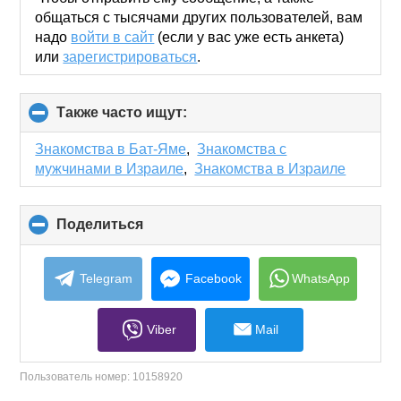
общаться с тысячами других пользователей, вам
надо
войти в сайт
(если у вас уже есть анкета)
или
зарегистрироваться
.
Также часто ищут:
click
to
collapse
Знакомства в Бат-Яме
,
Знакомства с
contents
мужчинами в Израиле
,
Знакомства в Израиле
Поделиться
click
to
collapse
contents
Telegram
Facebook
WhatsApp
Viber
Mail
Пользователь номер:
10158920