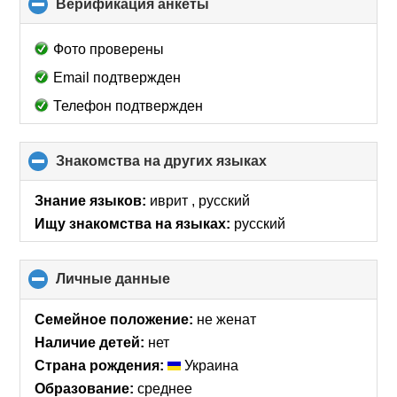
Верификация анкеты
click
to
collapse
Фото проверены
contents
Email подтвержден
Телефон подтвержден
Знакомства на других языках
click
to
collapse
Знание языков:
иврит , русский
contents
Ищу знакомства на языках:
русский
Личные данные
click
to
collapse
Семейное положение:
не женат
contents
Наличие детей:
нет
Страна рождения:
Украина
Образование:
среднее