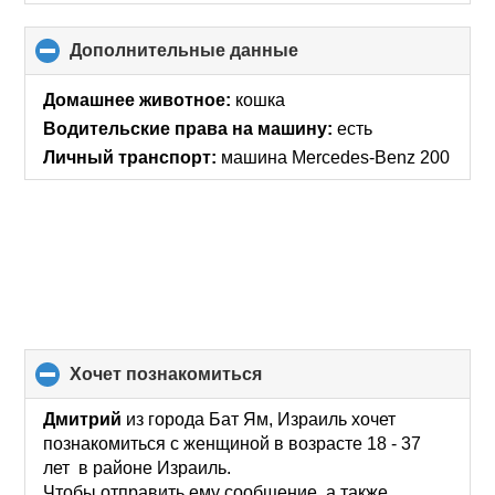
Дополнительные данные
click
to
collapse
Домашнее животное:
кошка
contents
Водительские права на машину:
есть
Личный транспорт:
машина Mercedes-Benz 200
хочет познакомиться
click
to
collapse
Дмитрий
из города Бат Ям, Израиль хочет
contents
познакомиться с женщиной в возрасте 18 - 37
лет в районе Израиль.
Чтобы отправить ему сообщение, а также