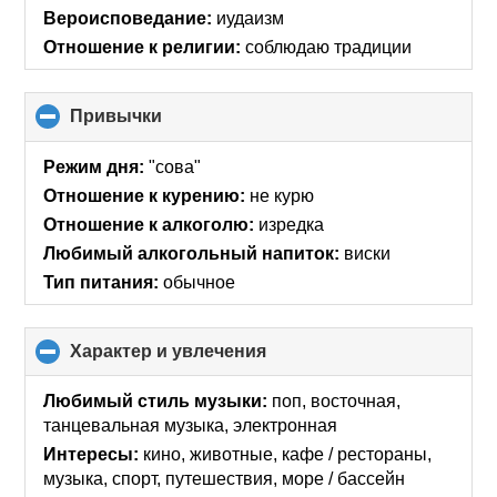
collapse
Вероисповедание:
иудаизм
contents
Отношение к религии:
соблюдаю традиции
Привычки
click
to
collapse
Режим дня:
"сова"
contents
Отношение к курению:
не курю
Отношение к алкоголю:
изредка
Любимый алкогольный напиток:
виски
Тип питания:
обычное
Характер и увлечения
click
to
collapse
Любимый стиль музыки:
поп, восточная,
contents
танцевальная музыка, электронная
Интересы:
кино, животные, кафе / рестораны,
музыка, спорт, путешествия, море / бассейн