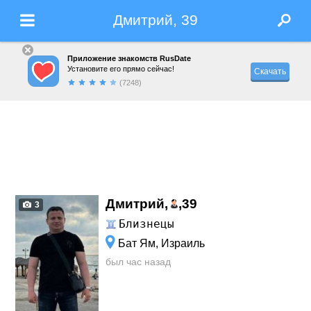
Дмитрий, 39
Приложение знакомств RusDate
Установите его прямо сейчас!
Скачать
(7248)
Дмитрий,
,
39
3
Близнецы
Бат Ям, Израиль
был час назад