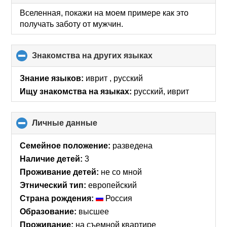
to
collapse
Вселенная, покажи на моем примере как это
contents
получать заботу от мужчин.
Знакомства на других языках
click
to
collapse
Знание языков:
иврит , русский
contents
Ищу знакомства на языках:
русский, иврит
Личные данные
click
to
collapse
Семейное положение:
разведена
contents
Наличие детей:
3
Проживание детей:
не со мной
Этнический тип:
европейский
Страна рождения:
Россия
Образование:
высшее
Проживание:
на съемной квартире