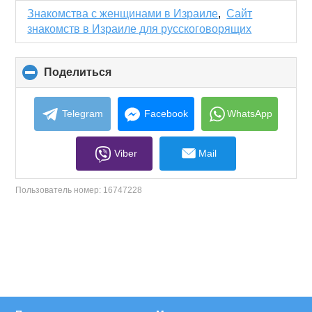
collapse
Знакомства с женщинами в Израиле
,
Сайт
contents
знакомств в Израиле для русскоговорящих
Поделиться
click
to
collapse
contents
Telegram
Facebook
WhatsApp
Viber
Mail
Пользователь номер:
16747228