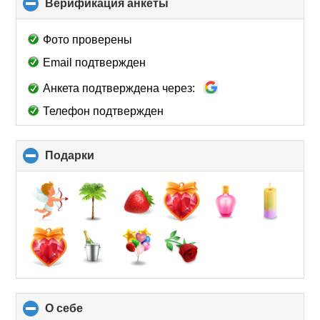
Верификация анкеты
click
to
collapse
Фото проверены
contents
Email подтвержден
Анкета подтверждена через:
Телефон подтвержден
Подарки
click
to
collapse
contents
О себе
click