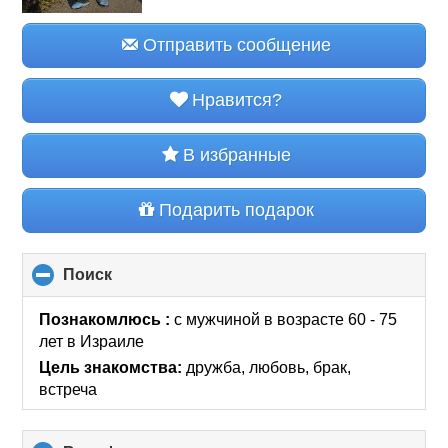
Отправить сообщение
Нравится?
В избранные
Подарить подарок
Поиск
click
to
collapse
Познакомлюсь :
с мужчиной в возрасте 60 - 75
contents
лет
в Израиле
Цель знакомства:
дружба, любовь, брак,
встреча