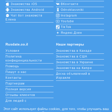
Знакомства iOS
ВКонтакте
Знакомства Android
Odnoklassniki
Чат бот знакомств
Instagram
Елена
Youtube
TikTok
Яндекс.Дзен
Rusdate.co.il
Наши партнеры
Условия
Знакомства в Канаде
Политика
Знакомства в США
конфиденциальности
Знакомства в Украине
Помощь
Знакомства на Кипре
Пишут о нас
Доска объявлений в
Контакты
Израиле
Партнерам
Полная версия
Отзывы клиентов
Для людей с
ограниченными
возможностями
Этот сайт использует файлы cookies, для того, чтобы улучшить ваш