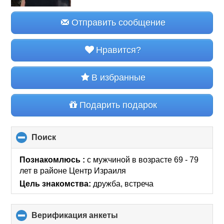
Отправить сообщение
Нравится?
В избранные
Подарить подарок
Поиск
click
to
collapse
Познакомлюсь :
с мужчиной в возрасте 69 - 79
contents
лет
в районе
Центр Израиля
Цель знакомства:
дружба, встреча
Верификация анкеты
click