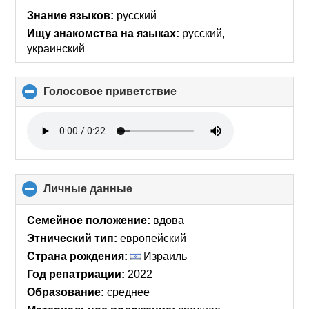
collapse
Знание языков:
русский
contents
Ищу знакомства на языках:
русский,
украинский
Голосовое приветствие
click
to
collapse
contents
Личные данные
click
to
collapse
Семейное положение:
вдова
contents
Этнический тип:
европейский
Страна рождения:
Израиль
Год репатриации:
2022
Образование:
среднее