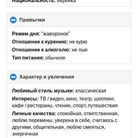
Национальность:
еврейка
contents
Привычки
click
to
collapse
Режим дня:
"жаворонок"
contents
Отношение к курению:
не курю
Отношение к алкоголю:
не пью
Тип питания:
обычное
Характер и увлечения
click
to
collapse
Любимый стиль музыки:
классическая
contents
Интересы:
ТВ / видео, кино, театр, шоппинг,
кафе / рестораны, чтение, спорт, путешествия
Личные качества:
спокойная, ответственная,
люблю перемены, уверена в себе, считаюсь с
другими, общительная, люблю смеяться,
энергичная