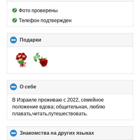
to
collapse
Фото проверены
contents
Телефон подтвержден
Подарки
click
to
collapse
contents
О себе
click
to
collapse
В Израиле проживаю с 2022, семейное
contents
положение вдова; общительная, люблю
плавать,читать,путешествовать.
Знакомства на других языках
click
to