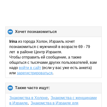
хочет познакомиться
click
to
collapse
Irina
из города Холон, Израиль хочет
contents
познакомиться с мужчиной в возрасте 69 - 79
лет в районе Центр Израиля.
Чтобы отправить ей сообщение, а также
общаться с тысячами других пользователей, вам
надо
войти в сайт
(если у вас уже есть анкета)
или
зарегистрироваться
.
Также часто ищут:
click
to
collapse
Знакомства в Холоне
,
Знакомства с женщинами
contents
в Израиле
,
Знакомства в Израиле для