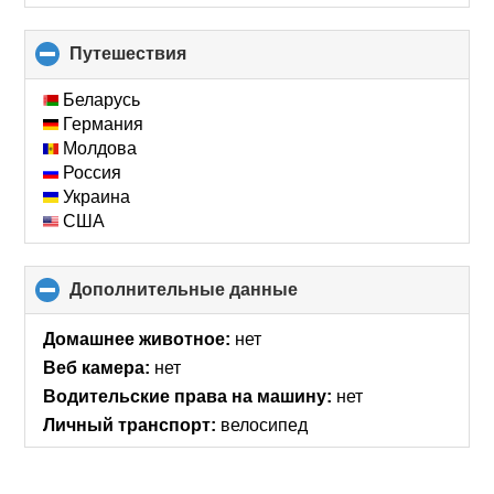
Путешествия
click
to
collapse
Беларусь
contents
Германия
Молдова
Россия
Украина
США
Дополнительные данные
click
to
collapse
Домашнее животное:
нет
contents
Веб камера:
нет
Водительские права на машину:
нет
Личный транспорт:
велосипед