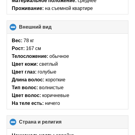
Материальное положение:
среднее
Проживание:
на съемной квартире
Внешний вид
click
to
collapse
Вес:
78 кг
contents
Рост:
167 см
Телосложение:
обычное
Цвет кожи:
светлый
Цвет глаз:
голубые
Длина волос:
короткие
Тип волос:
волнистые
Цвет волос:
коричневые
На теле есть:
ничего
Страна и религия
click
to
collapse