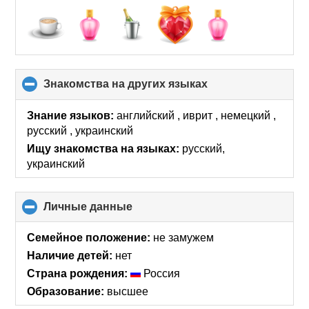
Знакомства на других языках
click
to
collapse
Знание языков:
английский , иврит , немецкий ,
contents
русский , украинский
Ищу знакомства на языках:
русский,
украинский
Личные данные
click
to
collapse
Семейное положение:
не замужем
contents
Наличие детей:
нет
Страна рождения:
Россия
Образование:
высшее