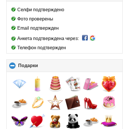
to
collapse
Селфи подтверждено
contents
Фото проверены
Email подтвержден
Анкета подтверждена через:
Телефон подтвержден
Подарки
click
to
collapse
contents