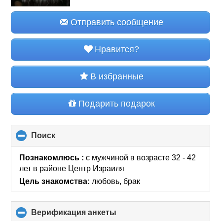
Отправить сообщение
Нравится?
В избранные
Подарить подарок
Поиск
click
to
collapse
Познакомлюсь :
с мужчиной в возрасте 32 - 42
contents
лет
в районе
Центр Израиля
Цель знакомства:
любовь, брак
Верификация анкеты
click