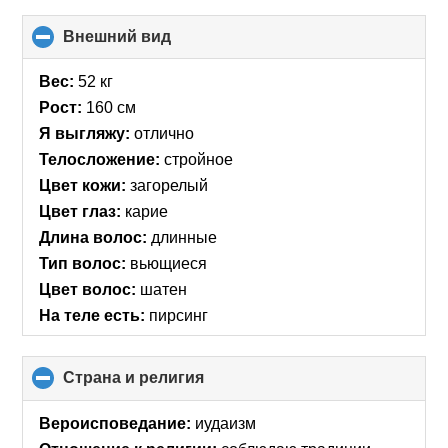
Внешний вид
click
to
collapse
Вес:
52 кг
contents
Рост:
160 см
Я выгляжу:
отлично
Телосложение:
стройное
Цвет кожи:
загорелый
Цвет глаз:
карие
Длина волос:
длинные
Тип волос:
вьющиеся
Цвет волос:
шатен
На теле есть:
пирсинг
Страна и религия
click
to
collapse
Вероисповедание:
иудаизм
contents