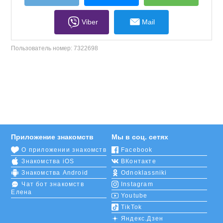
Viber
Mail
Пользователь номер:
7322698
Приложение знакомств
Мы в соц. сетях
О приложении знакомств
Facebook
Знакомства iOS
ВКонтакте
Знакомства Android
Odnoklassniki
Чат бот знакомств
Instagram
Елена
Youtube
TikTok
Яндекс.Дзен