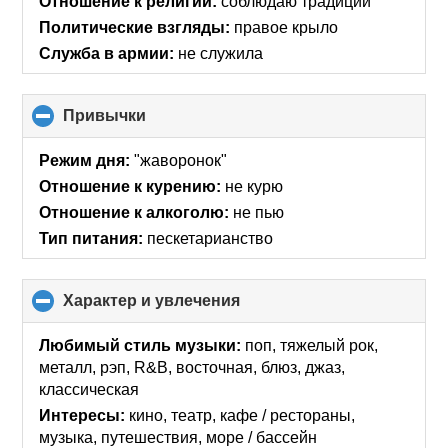
Отношение к религии:
соблюдаю традиции
Политические взгляды:
правое крыло
Служба в армии:
не служила
Привычки
click
to
collapse
Режим дня:
"жаворонок"
contents
Отношение к курению:
не курю
Отношение к алкоголю:
не пью
Тип питания:
пескетарианство
Характер и увлечения
click
to
collapse
Любимый стиль музыки:
поп, тяжелый рок,
contents
металл, рэп, R&B, восточная, блюз, джаз,
классическая
Интересы:
кино, театр, кафе / рестораны,
музыка, путешествия, море / бассейн