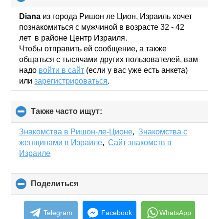
to
collapse
Diana
из города Ришон ле Цион, Израиль хочет
contents
познакомиться с мужчиной в возрасте 32 - 42
лет в районе Центр Израиля.
Чтобы отправить ей сообщение, а также
общаться с тысячами других пользователей, вам
надо
войти в сайт
(если у вас уже есть анкета)
или
зарегистрироваться
.
Также часто ищут:
click
to
collapse
Знакомства в Ришон-ле-Ционе
,
Знакомства с
contents
женщинами в Израиле
,
Сайт знакомств в
Израиле
Поделиться
click
to
collapse
contents
Telegram
Facebook
WhatsApp