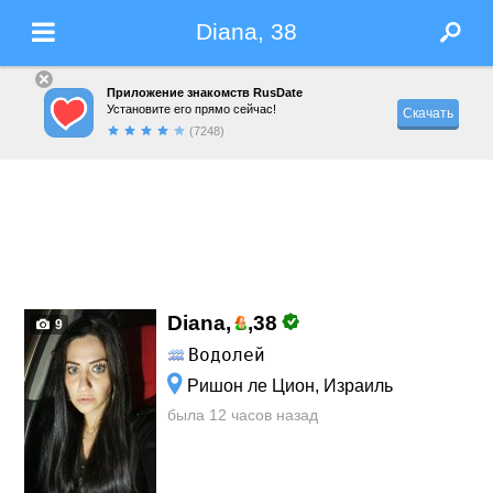
Diana, 38
Приложение знакомств RusDate
Установите его прямо сейчас!
Скачать
(7248)
Diana,
,
38
9
Водолей
Ришон ле Цион, Израиль
была 12 часов назад