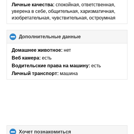
Личные качества:
спокойная, ответственная,
уверена в себе, общительная, харизматичная,
изобретательная, чувствительная, остроумная
Дополнительные данные
click
to
collapse
Домашнее животное:
нет
contents
Веб камера:
есть
Водительские права на машину:
есть
Личный транспорт:
машина
хочет познакомиться
click