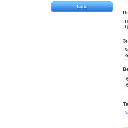
П
П
Ц
З
З
И
В
Та
З