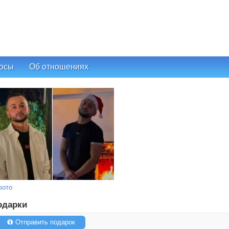
осы
Об отношениях
фото
одарки
Отправить подарок