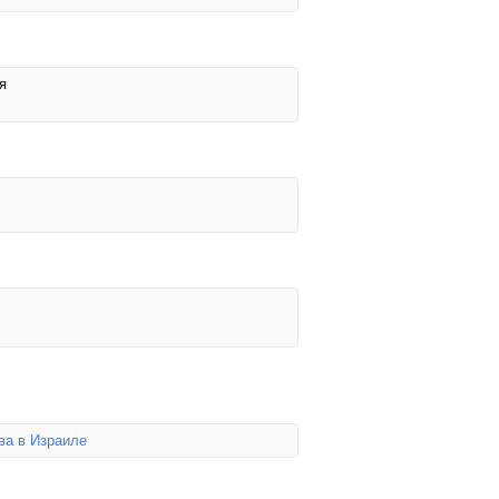
я
ва в Израиле