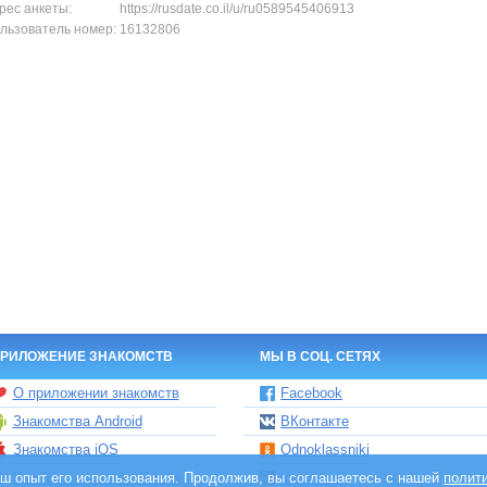
рес анкеты:
https://rusdate.co.il/u/ru0589545406913
льзователь номер:
16132806
РИЛОЖЕНИЕ ЗНАКОМСТВ
МЫ В СОЦ. СЕТЯХ
О приложении знакомств
Facebook
Знакомства Android
ВКонтакте
Знакомства iOS
Odnoklassniki
ваш опыт его использования. Продолжив, вы соглашаетесь с нашей
Чат бот знакомств Елена
Instagram
полит