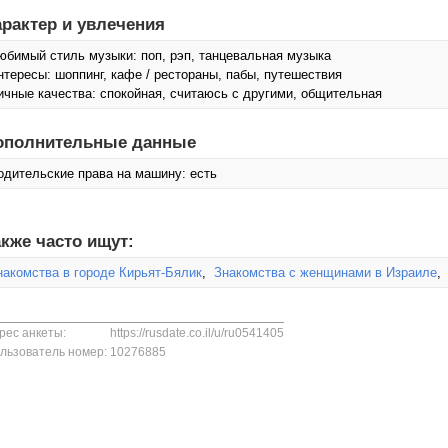
арактер и увлечения
юбимый стиль музыки: поп, рэп, танцевальная музыка
нтересы: шоппинг, кафе / рестораны, пабы, путешествия
ичные качества: спокойная, считаюсь с другими, общительная
ополнительные данные
одительские права на машину: есть
кже часто ищут:
накомства в городе Кирьят-Бялик
,
Знакомства с женщинами в Израиле
рес анкеты:
https://rusdate.co.il/u/ru0541405
льзователь номер:
10276885