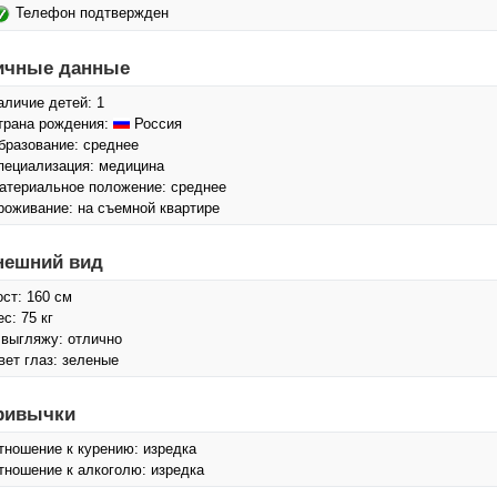
Телефон подтвержден
ичные данные
аличие детей: 1
трана рождения:
Россия
бразование: среднее
пециализация: медицина
атериальное положение: среднее
роживание: на съемной квартире
нешний вид
ост: 160 см
с: 75 кг
 выгляжу: отлично
вет глаз: зеленые
ривычки
тношение к курению: изредка
тношение к алкоголю: изредка