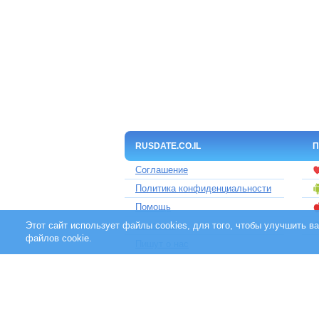
RUSDATE.CO.IL
П
Соглашение
Политика конфиденциальности
Помощь
Этот сайт использует файлы cookies, для того, чтобы улучшить 
Контакты
файлов cookie.
Пишут о нас
Партнерам
Отзывы клиентов
Для людей с ограниченными
возможностями