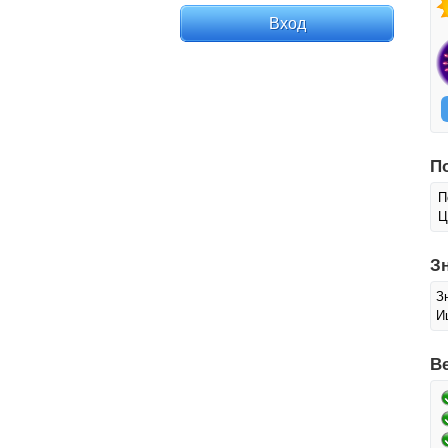
П
П
Ц
З
З
И
В