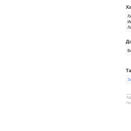
Х
Л
И
Л
Д
В
Та
З
Ад
По