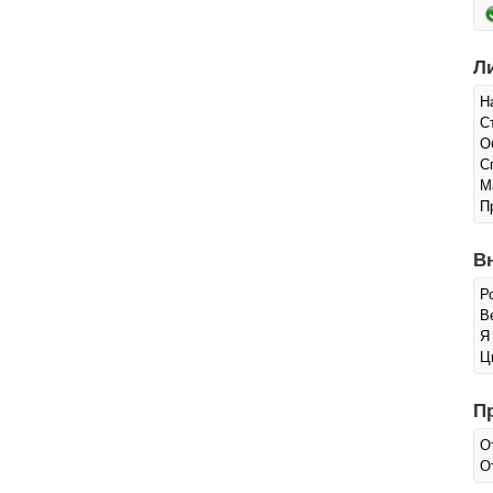
Л
Н
С
О
С
М
П
В
Р
Ве
Я
Ц
П
О
О