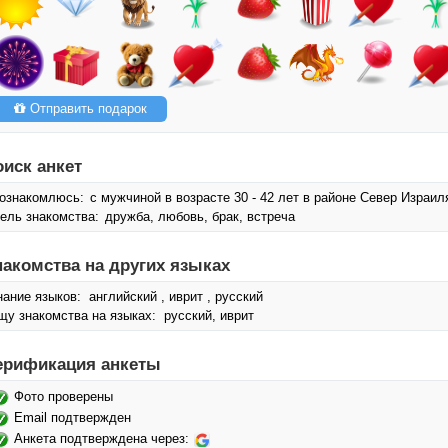
Отправить подарок
оиск анкет
ознакомлюсь:
с мужчиной в возрасте 30 - 42 лет в районе Север Израил
ель знакомства:
дружба, любовь, брак, встреча
накомства на других языках
нание языков: английский , иврит , русский
щу знакомства на языках: русский, иврит
ерификация анкеты
Фото проверены
Email подтвержден
Анкета подтверждена через: