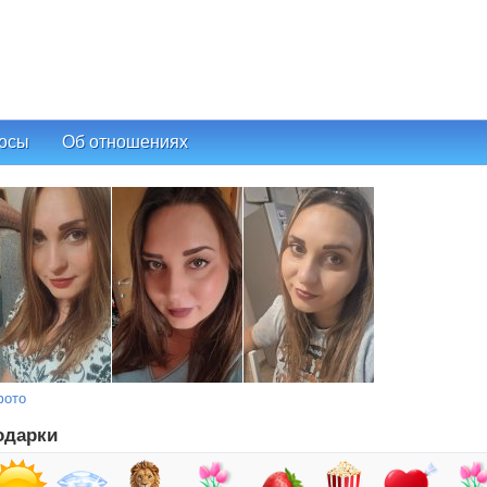
осы
Об отношениях
фото
одарки