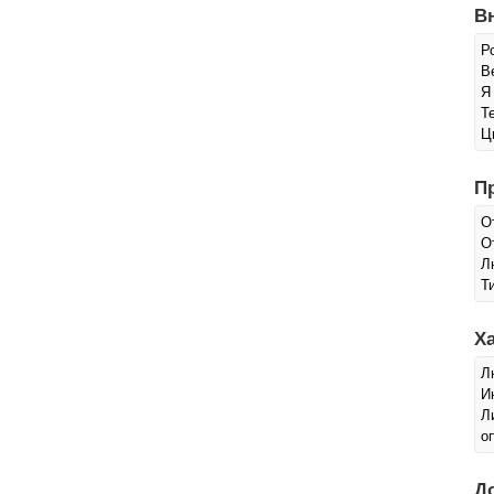
В
Р
Ве
Я
Т
Ц
П
О
О
Л
Т
Х
Л
И
Л
о
Д