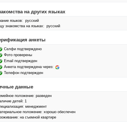
накомства на других языках
нание языков: русский
щу знакомства на языках: русский
ерификация анкеты
Селфи подтверждено
Фото проверены
Email подтвержден
Анкета подтверждена через:
Телефон подтвержден
ичные данные
емейное положение: разведен
аличие детей: 1
пециализация: менеджмент
атериальное положение: хорошо обеспечен
роживание: на съемной квартире