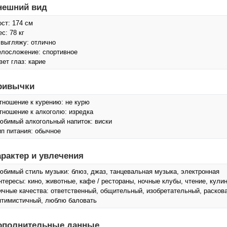
нешний вид
ост: 174 см
с: 78 кг
 выгляжу: отлично
елосложение: спортивное
вет глаз: карие
ривычки
тношение к курению: не курю
тношение к алкоголю: изредка
юбимый алкогольный напиток: виски
ип питания: обычное
арактер и увлечения
юбимый стиль музыки: блюз, джаз, танцевальная музыка, электронная
нтересы: кино, животные, кафе / рестораны, ночные клубы, чтение, кули
ичные качества: ответственный, общительный, изобретательный, расков
птимистичный, люблю баловать
ополнительные данные