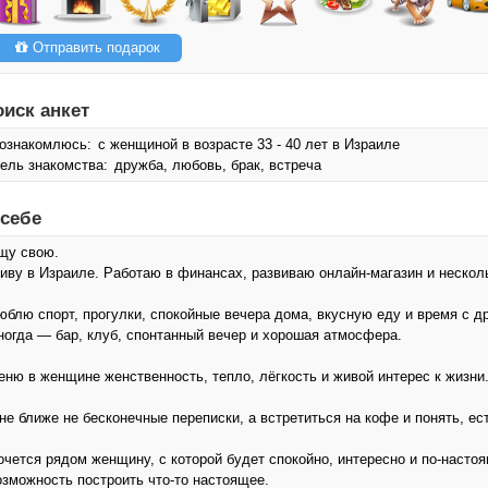
Отправить подарок
оиск анкет
ознакомлюсь:
с женщиной в возрасте 33 - 40 лет в Израиле
ель знакомства:
дружба, любовь, брак, встреча
 себе
щу свою.
иву в Израиле. Работаю в финансах, развиваю онлайн-магазин и несколь
юблю спорт, прогулки, спокойные вечера дома, вкусную еду и время с д
ногда — бар, клуб, спонтанный вечер и хорошая атмосфера.
еню в женщине женственность, тепло, лёгкость и живой интерес к жизни
не ближе не бесконечные переписки, а встретиться на кофе и понять, ес
очется рядом женщину, с которой будет спокойно, интересно и по-насто
озможность построить что-то настоящее.