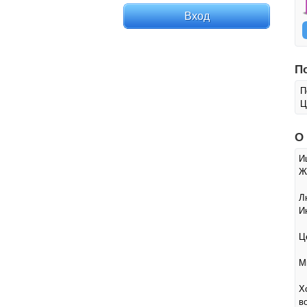
П
П
Ц
О
И
Ж
Л
И
Ц
М
Х
в