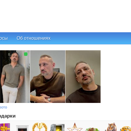
осы
Об отношениях
фото
одарки