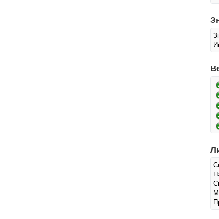
З
З
И
В
Л
С
Н
С
М
П