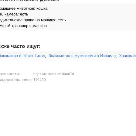
омашнее животное: кошка
еб камера: есть
одительские права на машину: есть
ичный транспорт: машина
кже часто ищут:
накомства в Петах-Тикве
,
Знакомства с мужчинами в Израиле
,
Знакомст
рес анкеты:
https://rusdate.co.il/u/r0ki
льзователь номер:
119490