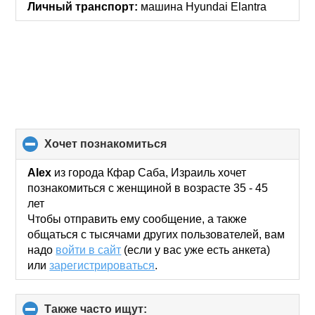
Личный транспорт:
машина Hyundai Elantra
хочет познакомиться
click
to
collapse
Alex
из города Кфар Саба, Израиль хочет
contents
познакомиться с женщиной в возрасте 35 - 45
лет
Чтобы отправить ему сообщение, а также
общаться с тысячами других пользователей, вам
надо
войти в сайт
(если у вас уже есть анкета)
или
зарегистрироваться
.
Также часто ищут:
click