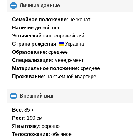
Личные данные
click
to
collapse
Семейное положение:
не женат
contents
Наличие детей:
нет
Этнический тип:
европейский
Страна рождения:
Украина
Образование:
среднее
Специализация:
менеджмент
Материальное положение:
среднее
Проживание:
на съемной квартире
Внешний вид
click
to
collapse
Вес:
85 кг
contents
Рост:
190 см
Я выгляжу:
хорошо
Телосложение:
обычное