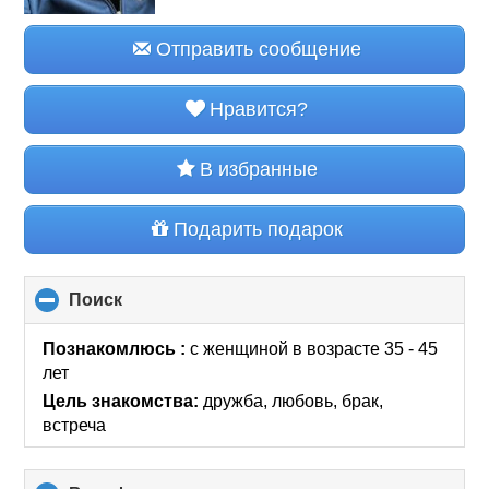
Отправить сообщение
Нравится?
В избранные
Подарить подарок
Поиск
click
to
collapse
Познакомлюсь :
с женщиной в возрасте 35 - 45
contents
лет
Цель знакомства:
дружба, любовь, брак,
встреча