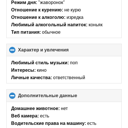
collapse
Режим дня:
"жаворонок"
contents
Отношение к курению:
не курю
Отношение к алкоголю:
изредка
Любимый алкогольный напиток:
коньяк
Тип питания:
обычное
Характер и увлечения
click
to
collapse
Любимый стиль музыки:
поп
contents
Интересы:
кино
Личные качества:
ответственный
Дополнительные данные
click
to
collapse
Домашнее животное:
нет
contents
Веб камера:
есть
Водительские права на машину:
есть