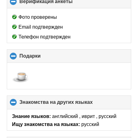
Верификация анкеты
click
to
collapse
Фото проверены
contents
Email подтвержден
Телефон подтвержден
Подарки
click
to
collapse
contents
Знакомства на других языках
click
to
collapse
Знание языков:
английский , иврит , русский
contents
Ищу знакомства на языках:
русский