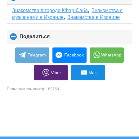
to
collapse
Знакомства в городе Кфар-Саба
,
Знакомства с
contents
мужчинами в Израиле
,
Знакомства в Израиле
Поделиться
click
to
collapse
contents
Telegram
Facebook
WhatsApp
Viber
Mail
Пользователь номер:
162768