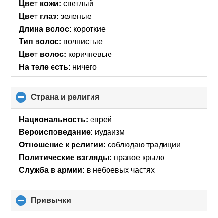
Цвет кожи:
светлый
Цвет глаз:
зеленые
Длина волос:
короткие
Тип волос:
волнистые
Цвет волос:
коричневые
На теле есть:
ничего
Страна и религия
click
to
collapse
Национальность:
еврей
contents
Вероисповедание:
иудаизм
Отношение к религии:
соблюдаю традиции
Политические взгляды:
правое крыло
Служба в армии:
в небоевых частях
Привычки
click
to