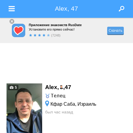
Alex, 47
Приложение знакомств RusDate
Установите его прямо сейчас!
Скачать
(7248)
Alex,
,
47
5
Телец
Кфар Саба, Израиль
был час назад