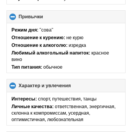
Привычки
click
to
collapse
Режим дня:
"сова"
contents
Отношение к курению:
не курю
Отношение к алкоголю:
изредка
Любимый алкогольный напиток:
красное
вино
Тип питания:
обычное
Характер и увлечения
click
to
collapse
Интересы:
спорт, путешествия, танцы
contents
Личные качества:
ответственная, энергичная,
склонна к компромиссам, усердная,
оптимистичная, любознательная