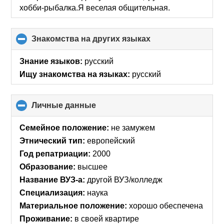
хобби-рыбалка.Я веселая общительная.
Знакомства на других языках
click
to
collapse
Знание языков:
русский
contents
Ищу знакомства на языках:
русский
Личные данные
click
to
collapse
Семейное положение:
не замужем
contents
Этнический тип:
европейский
Год репатриации:
2000
Образование:
высшее
Название ВУЗ-а:
другой ВУЗ/колледж
Специализация:
наука
Материальное положение:
хорошо обеспечена
Проживание:
в своей квартире