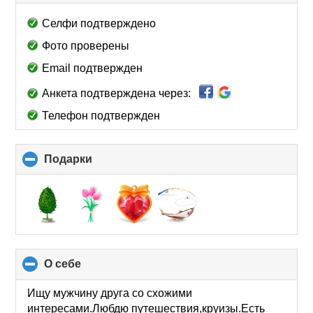
to
collapse
Селфи подтверждено
contents
Фото проверены
Email подтвержден
Анкета подтверждена через:
Телефон подтвержден
Подарки
click
to
collapse
contents
О себе
click
to
collapse
Ищу мужчину друга со схожими
contents
интересами.Любдю путешествия,круизы.Есть