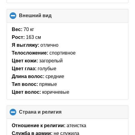
Внешний вид
click
to
collapse
Вес:
70 кг
contents
Рост:
163 см
Я выгляжу:
отлично
Телосложение:
спортивное
Цвет кожи:
загорелый
Цвет глаз:
голубые
Длина волос:
средние
Тип волос:
прямые
Цвет волос:
коричневые
Страна и религия
click
to
collapse
Отношение к религии:
атеистка
contents
Служба в армии:
не служила