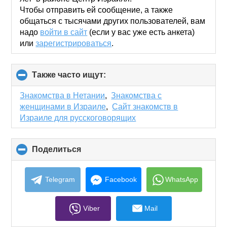
Чтобы отправить ей сообщение, а также
общаться с тысячами других пользователей, вам
надо
войти в сайт
(если у вас уже есть анкета)
или
зарегистрироваться
.
Также часто ищут:
click
to
collapse
Знакомства в Нетании
,
Знакомства с
contents
женщинами в Израиле
,
Сайт знакомств в
Израиле для русскоговорящих
Поделиться
click
to
collapse
contents
Telegram
Facebook
WhatsApp
Viber
Mail