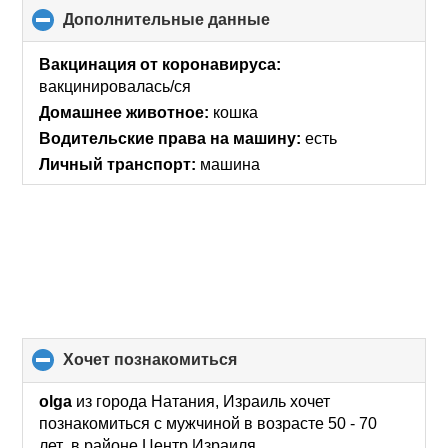
Дополнительные данные
click
to
collapse
Вакцинация от коронавируса:
contents
вакцинировалась/ся
Домашнее животное:
кошка
Водительские права на машину:
есть
Личный транспорт:
машина
хочет познакомиться
click
to
collapse
olga
из города Натания, Израиль хочет
contents
познакомиться с мужчиной в возрасте 50 - 70
лет в районе Центр Израиля.