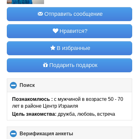
Отправить сообщение
Нравится?
В избранные
Подарить подарок
Поиск
click
to
collapse
Познакомлюсь :
с мужчиной в возрасте 50 - 70
contents
лет
в районе
Центр Израиля
Цель знакомства:
дружба, любовь, встреча
Верификация анкеты
click