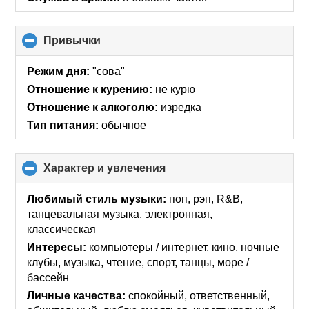
Привычки
click
to
collapse
Режим дня:
"сова"
contents
Отношение к курению:
не курю
Отношение к алкоголю:
изредка
Тип питания:
обычное
Характер и увлечения
click
to
collapse
Любимый стиль музыки:
поп, рэп, R&B,
contents
танцевальная музыка, электронная,
классическая
Интересы:
компьютеры / интернет, кино, ночные
клубы, музыка, чтение, спорт, танцы, море /
бассейн
Личные качества:
спокойный, ответственный,