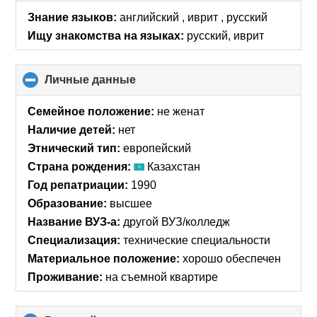
collapse
Знание языков:
английский , иврит , русский
contents
Ищу знакомства на языках:
русский, иврит
Личные данные
click
to
collapse
Семейное положение:
не женат
contents
Наличие детей:
нет
Этнический тип:
европейский
Страна рождения:
Казахстан
Год репатриации:
1990
Образование:
высшее
Название ВУЗ-а:
другой ВУЗ/колледж
Специализация:
технические специальности
Материальное положение:
хорошо обеспечен
Проживание:
на съемной квартире