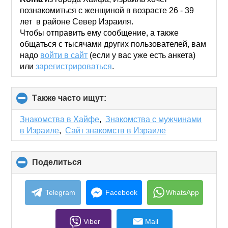
contents
познакомиться с женщиной в возрасте 26 - 39
лет в районе Север Израиля.
Чтобы отправить ему сообщение, а также
общаться с тысячами других пользователей, вам
надо
войти в сайт
(если у вас уже есть анкета)
или
зарегистрироваться
.
Также часто ищут:
click
to
collapse
Знакомства в Хайфе
,
Знакомства с мужчинами
contents
в Израиле
,
Сайт знакомств в Израиле
Поделиться
click
to
collapse
contents
Telegram
Facebook
WhatsApp
Viber
Mail