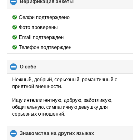
Верификация анкеты
click
to
collapse
Селфи подтверждено
contents
Фото проверены
Email подтвержден
Телефон подтвержден
О себе
click
to
collapse
Нежный, добрый, серьезный, романтичный c
contents
приятной внешности.
Ищу интеллигентную, добрую, заботливую,
общительную, симпатичную девушку для
серьезных отношений.
Знакомства на других языках
click
to