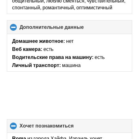
общительный, люблю смеяться, чувствительный,
спонтанный, романтичный, оптимистичный
Дополнительные данные
click
to
collapse
Домашнее животное:
нет
contents
Веб камера:
есть
Водительские права на машину:
есть
Личный транспорт:
машина
хочет познакомиться
click
to
collapse
Roma
из города Хайфа, Израиль хочет