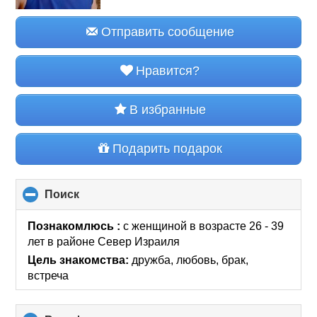
Отправить сообщение
Нравится?
В избранные
Подарить подарок
Поиск
click
to
collapse
Познакомлюсь :
с женщиной в возрасте 26 - 39
contents
лет
в районе
Север Израиля
Цель знакомства:
дружба, любовь, брак,
встреча