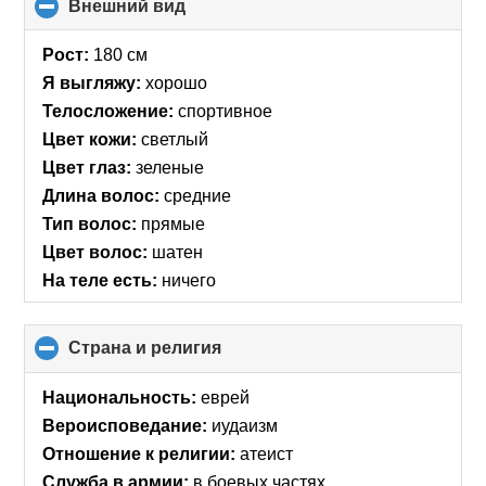
Внешний вид
click
to
collapse
Рост:
180 см
contents
Я выгляжу:
хорошо
Телосложение:
спортивное
Цвет кожи:
светлый
Цвет глаз:
зеленые
Длина волос:
средние
Тип волос:
прямые
Цвет волос:
шатен
На теле есть:
ничего
Страна и религия
click
to
collapse
Национальность:
еврей
contents
Вероисповедание:
иудаизм
Отношение к религии:
атеист
Служба в армии:
в боевых частях