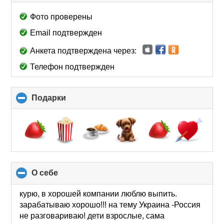
to
collapse
Фото проверены
contents
Email подтвержден
Анкета подтверждена через:
Телефон подтвержден
Подарки
click
to
collapse
contents
О себе
click
to
collapse
курю, в хорошей компании люблю выпить.
contents
зарабатываю хорошо!!! на тему Украина -Россия
не разговариваю! дети взрослые, сама