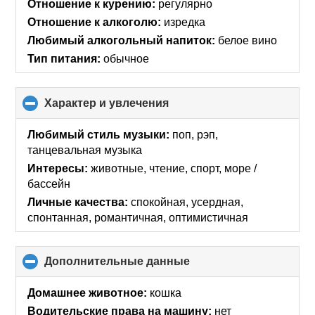
Отношение к курению:
регулярно
Отношение к алкоголю:
изредка
Любимый алкогольный напиток:
белое вино
Тип питания:
обычное
Характер и увлечения
click
to
collapse
Любимый стиль музыки:
поп, рэп,
contents
танцевальная музыка
Интересы:
животные, чтение, спорт, море /
бассейн
Личные качества:
спокойная, усердная,
спонтанная, романтичная, оптимистичная
Дополнительные данные
click
to
collapse
Домашнее животное:
кошка
contents
Водительские права на машину:
нет