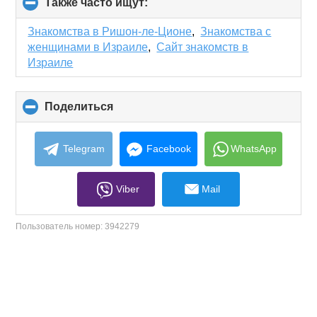
Также часто ищут:
click
to
collapse
Знакомства в Ришон-ле-Ционе
,
Знакомства с
contents
женщинами в Израиле
,
Сайт знакомств в
Израиле
Поделиться
click
to
collapse
contents
Telegram
Facebook
WhatsApp
Viber
Mail
Пользователь номер:
3942279