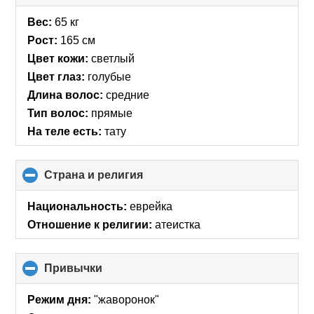
to
collapse
Вес:
65 кг
contents
Рост:
165 см
Цвет кожи:
светлый
Цвет глаз:
голубые
Длина волос:
средние
Тип волос:
прямые
На теле есть:
тату
Страна и религия
click
to
collapse
Национальность:
еврейка
contents
Отношение к религии:
атеистка
Привычки
click
to
collapse
Режим дня:
"жаворонок"
contents