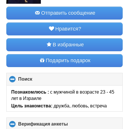
Отправить сообщение
Нравится?
В избранные
Подарить подарок
Поиск
click
to
collapse
Познакомлюсь :
с мужчиной в возрасте 23 - 45
contents
лет
в Израиле
Цель знакомства:
дружба, любовь, встреча
Верификация анкеты
click