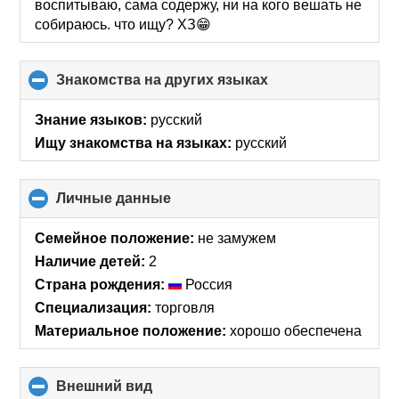
воспитываю, сама содержу, ни на кого вешать не
собираюсь. что ищу? ХЗ😁
Знакомства на других языках
click
to
collapse
Знание языков:
русский
contents
Ищу знакомства на языках:
русский
Личные данные
click
to
collapse
Семейное положение:
не замужем
contents
Наличие детей:
2
Страна рождения:
Россия
Специализация:
торговля
Материальное положение:
хорошо обеспечена
Внешний вид
click